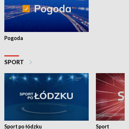
Pogoda
SPORT
Sport po łódzku
Sport