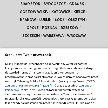
BIAŁYSTOK
/
BYDGOSZCZ
/
GDAŃSK
/
GORZÓW WLKP.
/
KATOWICE
/
KIELCE
/
KRAKÓW
/
LUBLIN
/
ŁÓDŹ
/
OLSZTYN
/
OPOLE
/
POZNAŃ
/
RZESZÓW
/
SZCZECIN
/
WARSZAWA
/
WROCŁAW
Szanujemy Twoją prywatność
Dołącz do nas:
Kliknij "Akceptuję i przechodzę do serwisu", aby wyrazić zgody na
korzystanie z technologii automatycznego śledzenia i zbierania danych,
TVP
dostęp do informacji na Twoim urządzeniu końcowym i ich
Abonament TVP
przechowywanie oraz na przetwarzanie Twoich danych osobowych przez
Regulamin TVP
nas, czyli Telewizję Polską S.A. w likwidacji (zwaną dalej również „TVP”),
Emisja w TVP
Zaufanych Partnerów z IAB* (1201 firm)
oraz pozostałych
Zaufanych
Polityka prywatności
Partnerów TVP (93 firm)
, w celach marketingowych (w tym do
Centrum informacji TVP
Moje zgody
zautomatyzowanego dopasowania reklam do Twoich zainteresowań i
mierzenia ich skuteczności) i pozostałych, które wskazujemy poniżej, a
Naziemna Telewizja Cyfrowa
Pomoc
także zgody na udostępnianie przez nas identyfikatora PPID do Google.
Sklep TVP