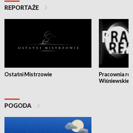
REPORTAŻE
Ostatni Mistrzowie
Pracownia re
Wiśniewskieg
POGODA