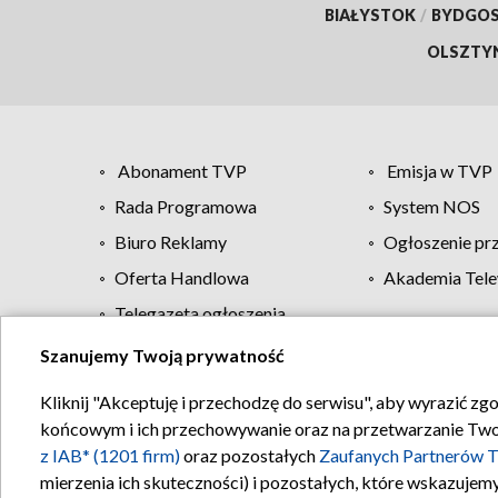
BIAŁYSTOK
/
BYDGO
OLSZTY
Abonament TVP
Emisja w TVP
Rada Programowa
System NOS
Biuro Reklamy
Ogłoszenie pr
Oferta Handlowa
Akademia Tele
Telegazeta ogłoszenia
Szanujemy Twoją prywatność
Regulamin TVP
Kliknij "Akceptuję i przechodzę do serwisu", aby wyrazić zg
końcowym i ich przechowywanie oraz na przetwarzanie Twoich
z IAB* (1201 firm)
oraz pozostałych
Zaufanych Partnerów T
mierzenia ich skuteczności) i pozostałych, które wskazujemy