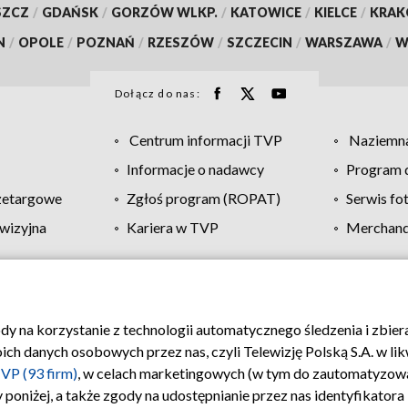
SZCZ
/
GDAŃSK
/
GORZÓW WLKP.
/
KATOWICE
/
KIELCE
/
KRA
N
/
OPOLE
/
POZNAŃ
/
RZESZÓW
/
SZCZECIN
/
WARSZAWA
/
W
Dołącz do nas:
Centrum informacji TVP
Naziemna
Informacje o nadawcy
Program d
zetargowe
Zgłoś program (ROPAT)
Serwis fo
wizyjna
Kariera w TVP
Merchandi
Polityka prywatności
Moje zgody
Pomoc
Biuro re
ody na korzystanie z technologii automatycznego śledzenia i zbie
 danych osobowych przez nas, czyli Telewizję Polską S.A. w likw
VP (93 firm)
, w celach marketingowych (w tym do zautomatyzow
 poniżej, a także zgody na udostępnianie przez nas identyfikator