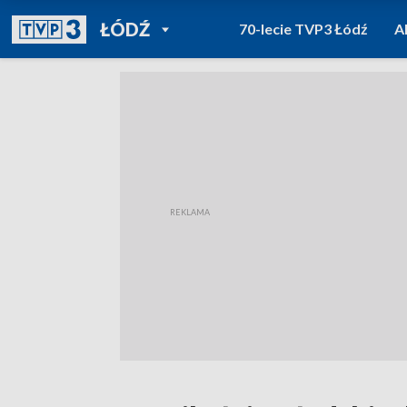
POWRÓT DO
ŁÓDŹ
70-lecie TVP3 Łódź
A
TVP REGIONY