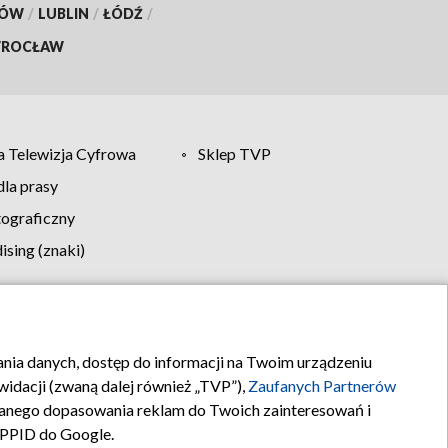
KÓW
/
LUBLIN
/
ŁÓDŹ
/
ROCŁAW
 Telewizja Cyfrowa
Sklep TVP
la prasy
tograficzny
sing (znaki)
klamy
Kontakt
rania danych, dostęp do informacji na Twoim urządzeniu
idacji (zwaną dalej również „TVP”),
Zaufanych Partnerów
anego dopasowania reklam do Twoich zainteresowań i
a PPID do Google.