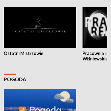
Ostatni Mistrzowie
Pracownia re
Wiśniewskieg
POGODA