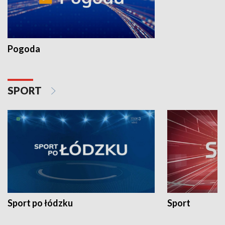
Pogoda
SPORT
Sport po łódzku
Sport