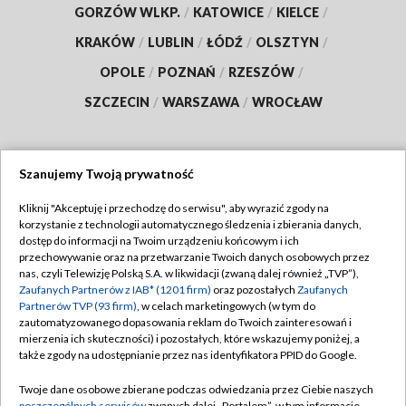
GORZÓW WLKP.
/
KATOWICE
/
KIELCE
/
KRAKÓW
/
LUBLIN
/
ŁÓDŹ
/
OLSZTYN
/
OPOLE
/
POZNAŃ
/
RZESZÓW
/
SZCZECIN
/
WARSZAWA
/
WROCŁAW
Szanujemy Twoją prywatność
Dołącz do nas:
Kliknij "Akceptuję i przechodzę do serwisu", aby wyrazić zgody na
korzystanie z technologii automatycznego śledzenia i zbierania danych,
TVP
dostęp do informacji na Twoim urządzeniu końcowym i ich
Abonament TVP
przechowywanie oraz na przetwarzanie Twoich danych osobowych przez
Regulamin TVP
nas, czyli Telewizję Polską S.A. w likwidacji (zwaną dalej również „TVP”),
Emisja w TVP
Zaufanych Partnerów z IAB* (1201 firm)
oraz pozostałych
Zaufanych
Polityka prywatności
Partnerów TVP (93 firm)
, w celach marketingowych (w tym do
Centrum informacji TVP
Moje zgody
zautomatyzowanego dopasowania reklam do Twoich zainteresowań i
mierzenia ich skuteczności) i pozostałych, które wskazujemy poniżej, a
Naziemna Telewizja Cyfrowa
Pomoc
także zgody na udostępnianie przez nas identyfikatora PPID do Google.
Sklep TVP
Biuro reklamy
Twoje dane osobowe zbierane podczas odwiedzania przez Ciebie naszych
Rada Programowa
poszczególnych serwisów
zwanych dalej „Portalem”, w tym informacje