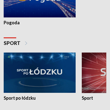
Pogoda
SPORT
Sport po łódzku
Sport