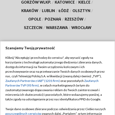
GORZÓW WLKP.
/
KATOWICE
/
KIELCE
/
KRAKÓW
/
LUBLIN
/
ŁÓDŹ
/
OLSZTYN
/
OPOLE
/
POZNAŃ
/
RZESZÓW
/
SZCZECIN
/
WARSZAWA
/
WROCŁAW
Szanujemy Twoją prywatność
Dołącz do nas:
Kliknij "Akceptuję i przechodzę do serwisu", aby wyrazić zgody na
korzystanie z technologii automatycznego śledzenia i zbierania danych,
TVP
dostęp do informacji na Twoim urządzeniu końcowym i ich
Abonament TVP
przechowywanie oraz na przetwarzanie Twoich danych osobowych przez
Regulamin TVP
nas, czyli Telewizję Polską S.A. w likwidacji (zwaną dalej również „TVP”),
Emisja w TVP
Zaufanych Partnerów z IAB* (1201 firm)
oraz pozostałych
Zaufanych
Polityka prywatności
Partnerów TVP (93 firm)
, w celach marketingowych (w tym do
Centrum informacji TVP
Moje zgody
zautomatyzowanego dopasowania reklam do Twoich zainteresowań i
mierzenia ich skuteczności) i pozostałych, które wskazujemy poniżej, a
Naziemna Telewizja Cyfrowa
Pomoc
także zgody na udostępnianie przez nas identyfikatora PPID do Google.
Sklep TVP
Biuro reklamy
Twoje dane osobowe zbierane podczas odwiedzania przez Ciebie naszych
Rada Programowa
poszczególnych serwisów
zwanych dalej „Portalem”, w tym informacje
Kontakt