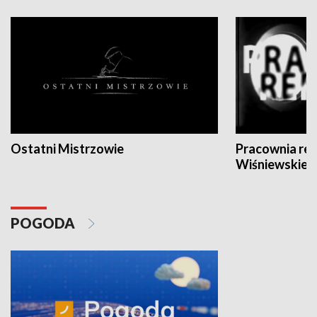
Ostatni Mistrzowie
Pracownia re
Wiśniewskieg
POGODA