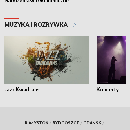
Nabożeństwa ekumeniczne
MUZYKA I ROZRYWKA
Jazz Kwadrans
Koncerty
BIAŁYSTOK
/
BYDGOSZCZ
/
GDAŃSK
/