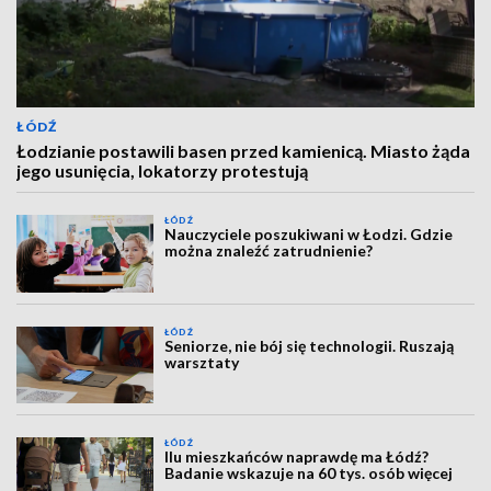
ŁÓDŹ
Łodzianie postawili basen przed kamienicą. Miasto żąda
jego usunięcia, lokatorzy protestują
ŁÓDŹ
Nauczyciele poszukiwani w Łodzi. Gdzie
można znaleźć zatrudnienie?
ŁÓDŹ
Seniorze, nie bój się technologii. Ruszają
warsztaty
ŁÓDŹ
Ilu mieszkańców naprawdę ma Łódź?
Badanie wskazuje na 60 tys. osób więcej