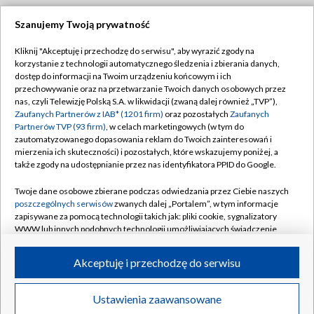
Szanujemy Twoją prywatność
Dołącz do nas:
Kliknij "Akceptuję i przechodzę do serwisu", aby wyrazić zgody na
korzystanie z technologii automatycznego śledzenia i zbierania danych,
TVP
dostęp do informacji na Twoim urządzeniu końcowym i ich
Abonament TVP
przechowywanie oraz na przetwarzanie Twoich danych osobowych przez
Regulamin TVP
nas, czyli Telewizję Polską S.A. w likwidacji (zwaną dalej również „TVP”),
Emisja w TVP
Zaufanych Partnerów z IAB* (1201 firm)
oraz pozostałych
Zaufanych
Polityka prywatności
Partnerów TVP (93 firm)
, w celach marketingowych (w tym do
Centrum informacji TVP
Moje zgody
zautomatyzowanego dopasowania reklam do Twoich zainteresowań i
mierzenia ich skuteczności) i pozostałych, które wskazujemy poniżej, a
Naziemna Telewizja Cyfrowa
Pomoc
także zgody na udostępnianie przez nas identyfikatora PPID do Google.
Sklep TVP
Biuro reklamy
Twoje dane osobowe zbierane podczas odwiedzania przez Ciebie naszych
Rada Programowa
poszczególnych serwisów
zwanych dalej „Portalem”, w tym informacje
Kontakt
zapisywane za pomocą technologii takich jak: pliki cookie, sygnalizatory
System NOS
WWW lub innych podobnych technologii umożliwiających świadczenie
dopasowanych i bezpiecznych usług, personalizację treści oraz reklam,
Informacje o nadawcy
Kanały
udostępnianie funkcji mediów społecznościowych oraz analizowanie
Akceptuję i przechodzę do serwisu
ruchu w Internecie.
Program dla prasy
©2026 Telewizja Polska S.A. w likwidacji
Biuro Reklamy
Twoje dane osobowe zbierane podczas odwiedzania przez Ciebie
Ustawienia zaawansowane
poszczególnych serwisów
na Portalu, takie jak adresy IP, identyfikatory
Ogłoszenie przetargowe