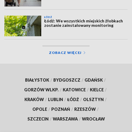
ŁÓDŹ
Łódź: We wszystkich miejskich żłobkach
zostanie zainstalowany monitoring
ZOBACZ WIĘCEJ
BIAŁYSTOK
/
BYDGOSZCZ
/
GDAŃSK
/
GORZÓW WLKP.
/
KATOWICE
/
KIELCE
/
KRAKÓW
/
LUBLIN
/
ŁÓDŹ
/
OLSZTYN
/
OPOLE
/
POZNAŃ
/
RZESZÓW
/
SZCZECIN
/
WARSZAWA
/
WROCŁAW