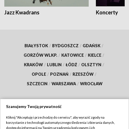
Jazz Kwadrans
Koncerty
BIAŁYSTOK
/
BYDGOSZCZ
/
GDAŃSK
/
GORZÓW WLKP.
/
KATOWICE
/
KIELCE
/
KRAKÓW
/
LUBLIN
/
ŁÓDŹ
/
OLSZTYN
/
OPOLE
/
POZNAŃ
/
RZESZÓW
/
SZCZECIN
/
WARSZAWA
/
WROCŁAW
Szanujemy Twoją prywatność
Dołącz do nas:
Kliknij "Akceptuję i przechodzę do serwisu", aby wyrazić zgody na
korzystanie z technologii automatycznego śledzenia i zbierania danych,
TVP
dostęp do informacji na Twoim urządzeniu końcowym i ich