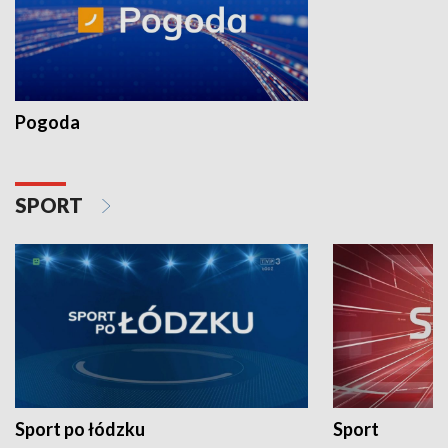
Pogoda
SPORT
Sport po łódzku
Sport