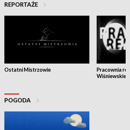
REPORTAŻE
Ostatni Mistrzowie
Pracownia re
Wiśniewskieg
POGODA