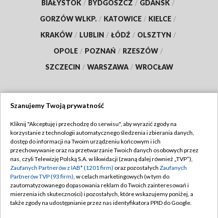
BIAŁYSTOK
/
BYDGOSZCZ
/
GDAŃSK
/
GORZÓW WLKP.
/
KATOWICE
/
KIELCE
/
KRAKÓW
/
LUBLIN
/
ŁÓDŹ
/
OLSZTYN
/
OPOLE
/
POZNAŃ
/
RZESZÓW
/
SZCZECIN
/
WARSZAWA
/
WROCŁAW
Szanujemy Twoją prywatność
Dołącz do nas:
Kliknij "Akceptuję i przechodzę do serwisu", aby wyrazić zgody na
korzystanie z technologii automatycznego śledzenia i zbierania danych,
TVP
dostęp do informacji na Twoim urządzeniu końcowym i ich
Abonament TVP
przechowywanie oraz na przetwarzanie Twoich danych osobowych przez
Regulamin TVP
nas, czyli Telewizję Polską S.A. w likwidacji (zwaną dalej również „TVP”),
Emisja w TVP
Zaufanych Partnerów z IAB* (1201 firm)
oraz pozostałych
Zaufanych
Polityka prywatności
Partnerów TVP (93 firm)
, w celach marketingowych (w tym do
Centrum informacji TVP
Moje zgody
zautomatyzowanego dopasowania reklam do Twoich zainteresowań i
mierzenia ich skuteczności) i pozostałych, które wskazujemy poniżej, a
Naziemna Telewizja Cyfrowa
Pomoc
także zgody na udostępnianie przez nas identyfikatora PPID do Google.
Sklep TVP
Biuro reklamy