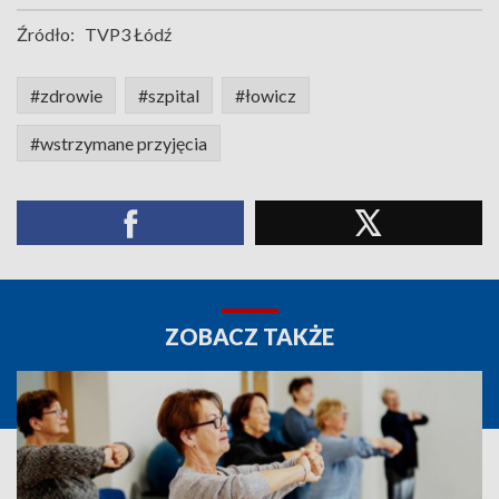
Źródło:
TVP3 Łódź
#zdrowie
#szpital
#łowicz
#wstrzymane przyjęcia
ZOBACZ TAKŻE