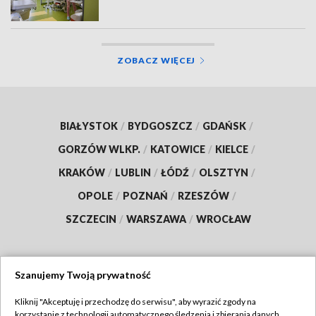
ZOBACZ WIĘCEJ
BIAŁYSTOK
/
BYDGOSZCZ
/
GDAŃSK
/
GORZÓW WLKP.
/
KATOWICE
/
KIELCE
/
KRAKÓW
/
LUBLIN
/
ŁÓDŹ
/
OLSZTYN
/
OPOLE
/
POZNAŃ
/
RZESZÓW
/
SZCZECIN
/
WARSZAWA
/
WROCŁAW
Szanujemy Twoją prywatność
Dołącz do nas:
Kliknij "Akceptuję i przechodzę do serwisu", aby wyrazić zgody na
korzystanie z technologii automatycznego śledzenia i zbierania danych,