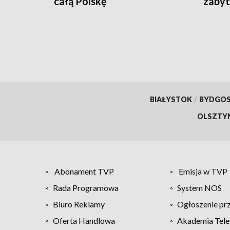
całą Polskę
zabyt
całko
BIAŁYSTOK
/
BYDGO
OLSZTY
Abonament TVP
Emisja w TVP
Rada Programowa
System NOS
Biuro Reklamy
Ogłoszenie pr
Oferta Handlowa
Akademia Tele