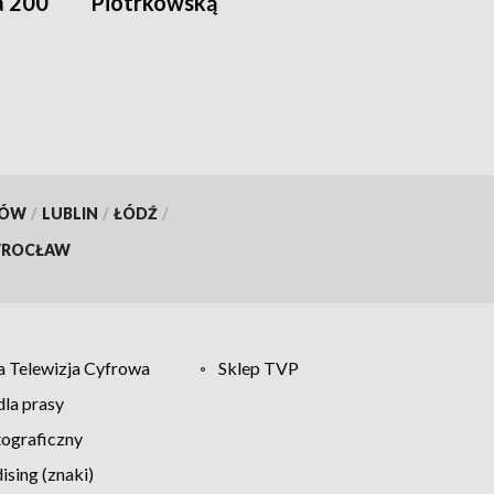
a 200
Piotrkowską
KÓW
/
LUBLIN
/
ŁÓDŹ
/
ROCŁAW
 Telewizja Cyfrowa
Sklep TVP
la prasy
tograficzny
sing (znaki)