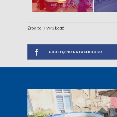
Źródło:
TVP3 Łódź
UDOSTĘPNIJ NA FACEBOOKU