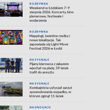
ROZRYWKA
Weekend w Łódzkiem 7–9
sierpnia 2026. Koncerty, kino
plenerowe, festiwale i
wydarzenia
ROZRYWKA
Mappingi, świetlne rzeźby i
nowe lokalizacje. Tak
zapowiada się Light Move
Festival 2026 w Łodzi
NA SYGNALE
Pijany kierowca z zakazem
wjechał na plażę. 59-latek
trafił do aresztu
NA SYGNALE
Kombajnista usłyszał zarzut
spowodowania wypadku, w
którym zginął 11-latek
NA DROGACH