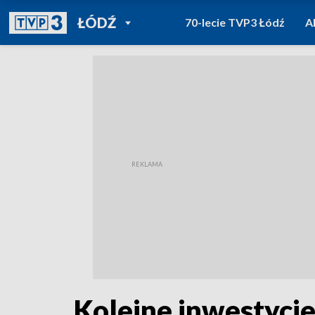
POWRÓT DO
ŁÓDŹ
70-lecie TVP3 Łódź
A
TVP REGIONY
Kolejne inwestycje