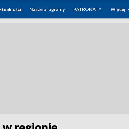
ktualności
Nasze programy
PATRONATY
Więcej
 w regionie