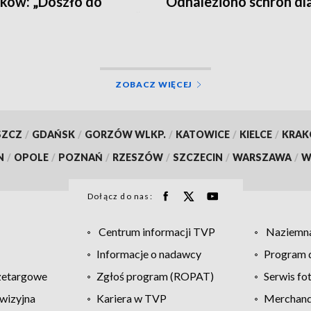
ków: „Doszło do
Odnaleziono schron dl
witej destrukcji parku”
osób
ZOBACZ WIĘCEJ
SZCZ
/
GDAŃSK
/
GORZÓW WLKP.
/
KATOWICE
/
KIELCE
/
KRA
N
/
OPOLE
/
POZNAŃ
/
RZESZÓW
/
SZCZECIN
/
WARSZAWA
/
W
Dołącz do nas:
Centrum informacji TVP
Naziemna
Informacje o nadawcy
Program d
zetargowe
Zgłoś program (ROPAT)
Serwis fo
wizyjna
Kariera w TVP
Merchandi