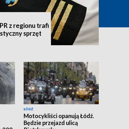
 z regionu trafi
listyczny sprzęt
ŁÓDŹ
Motocykliści opanują Łódź.
Będzie przejazd ulicą