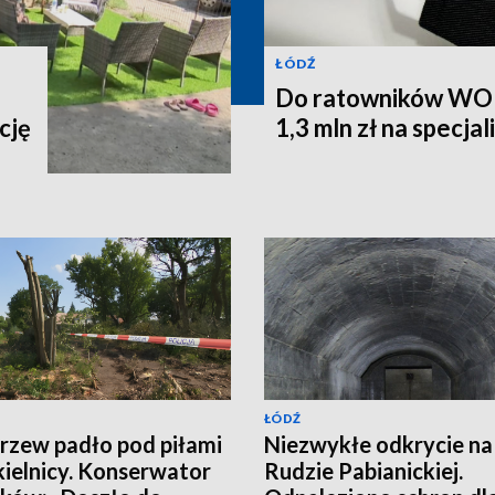
ŁÓDŹ
Do ratowników WOPR
cję
1,3 mln zł na specja
ŁÓDŹ
rzew padło pod piłami
Niezwykłe odkrycie na
ielnicy. Konserwator
Rudzie Pabianickiej.