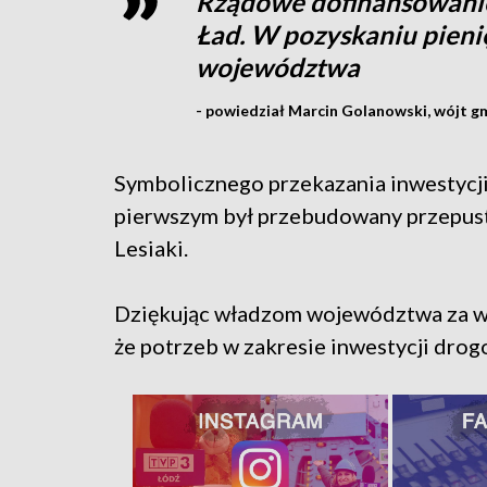
Rządowe dofinansowanie
Ład. W pozyskaniu pien
województwa
- powiedział Marcin Golanowski, wójt g
Symbolicznego przekazania inwestycj
pierwszym był przebudowany przepus
Lesiaki.
Dziękując władzom województwa za w
że potrzeb w zakresie inwestycji drogo