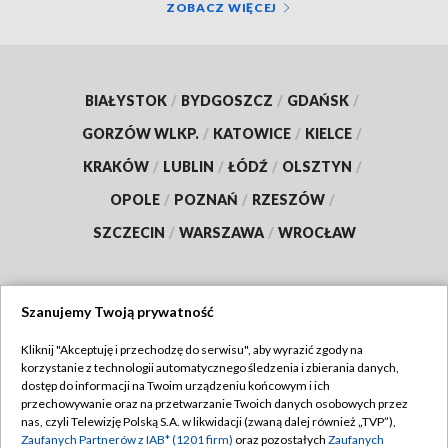
ZOBACZ WIĘCEJ
BIAŁYSTOK
/
BYDGOSZCZ
/
GDAŃSK
/
GORZÓW WLKP.
/
KATOWICE
/
KIELCE
/
KRAKÓW
/
LUBLIN
/
ŁÓDŹ
/
OLSZTYN
/
OPOLE
/
POZNAŃ
/
RZESZÓW
/
SZCZECIN
/
WARSZAWA
/
WROCŁAW
Szanujemy Twoją prywatność
Dołącz do nas:
Kliknij "Akceptuję i przechodzę do serwisu", aby wyrazić zgody na
korzystanie z technologii automatycznego śledzenia i zbierania danych,
TVP
dostęp do informacji na Twoim urządzeniu końcowym i ich
Abonament TVP
przechowywanie oraz na przetwarzanie Twoich danych osobowych przez
Regulamin TVP
nas, czyli Telewizję Polską S.A. w likwidacji (zwaną dalej również „TVP”),
Emisja w TVP
Zaufanych Partnerów z IAB* (1201 firm)
oraz pozostałych
Zaufanych
Polityka prywatności