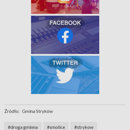
Źródło:
Gmina Stryków
#droga gminna
#smolice
#strykow