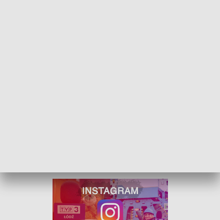
zakończony został drugi etap inwestycji polegający na
budowie drogi gminnej od mostu w kierunku drogi
wojewódzkiej 708
oraz ronda na drodze wojewódzkiej 708.
BUDOWA WAŻNEJ DROGI W ZDUŃSKIEJ
WOLI NA FINISZU
Nowy odcinek drogi pozwoli na częściowe wyprowadzenie
ruchu samochodów z centrum Strykowa,
ale także
Smolic, Swędowa i Anielina Swędowskiego.
Termin
realizacji inwestycji planowany jest na połowę 2024 roku.