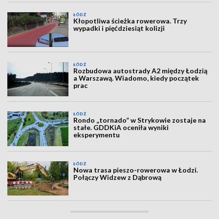
ŁÓDŹ
Kłopotliwa ścieżka rowerowa. Trzy
wypadki i pięćdziesiąt kolizji
ŁÓDŹ
Rozbudowa autostrady A2 między Łodzią
a Warszawą. Wiadomo, kiedy początek
prac
ŁÓDŹ
Rondo „tornado” w Strykowie zostaje na
stałe. GDDKiA oceniła wyniki
eksperymentu
ŁÓDŹ
Nowa trasa pieszo-rowerowa w Łodzi.
Połączy Widzew z Dąbrową