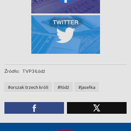
Źródło:
TVP3 Łódź
#orszak trzech króli
#łódź
#jasełka