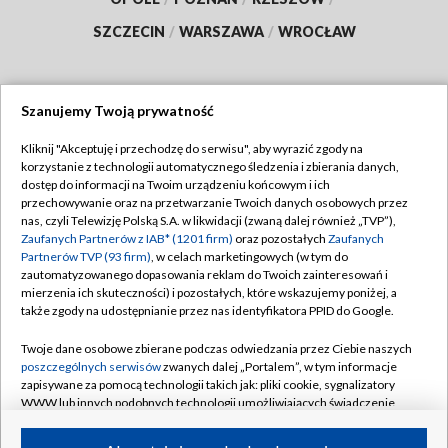
SZCZECIN
/
WARSZAWA
/
WROCŁAW
Szanujemy Twoją prywatność
Dołącz do nas:
Kliknij "Akceptuję i przechodzę do serwisu", aby wyrazić zgody na
korzystanie z technologii automatycznego śledzenia i zbierania danych,
TVP
dostęp do informacji na Twoim urządzeniu końcowym i ich
Abonament TVP
przechowywanie oraz na przetwarzanie Twoich danych osobowych przez
Regulamin TVP
nas, czyli Telewizję Polską S.A. w likwidacji (zwaną dalej również „TVP”),
Emisja w TVP
Zaufanych Partnerów z IAB* (1201 firm)
oraz pozostałych
Zaufanych
Polityka prywatności
Partnerów TVP (93 firm)
, w celach marketingowych (w tym do
Centrum informacji TVP
Moje zgody
zautomatyzowanego dopasowania reklam do Twoich zainteresowań i
mierzenia ich skuteczności) i pozostałych, które wskazujemy poniżej, a
Naziemna Telewizja Cyfrowa
Pomoc
także zgody na udostępnianie przez nas identyfikatora PPID do Google.
Sklep TVP
Biuro reklamy
Twoje dane osobowe zbierane podczas odwiedzania przez Ciebie naszych
Rada Programowa
poszczególnych serwisów
zwanych dalej „Portalem”, w tym informacje
Kontakt
zapisywane za pomocą technologii takich jak: pliki cookie, sygnalizatory
System NOS
WWW lub innych podobnych technologii umożliwiających świadczenie
dopasowanych i bezpiecznych usług, personalizację treści oraz reklam,
Informacje o nadawcy
Kanały
udostępnianie funkcji mediów społecznościowych oraz analizowanie