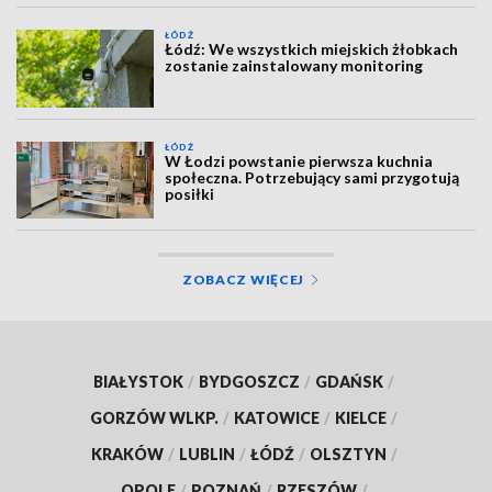
ŁÓDŹ
Łódź: We wszystkich miejskich żłobkach
zostanie zainstalowany monitoring
ŁÓDŹ
W Łodzi powstanie pierwsza kuchnia
społeczna. Potrzebujący sami przygotują
posiłki
ZOBACZ WIĘCEJ
BIAŁYSTOK
/
BYDGOSZCZ
/
GDAŃSK
/
GORZÓW WLKP.
/
KATOWICE
/
KIELCE
/
KRAKÓW
/
LUBLIN
/
ŁÓDŹ
/
OLSZTYN
/
OPOLE
/
POZNAŃ
/
RZESZÓW
/