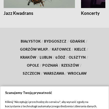
Jazz Kwadrans
Koncerty
BIAŁYSTOK
/
BYDGOSZCZ
/
GDAŃSK
/
GORZÓW WLKP.
/
KATOWICE
/
KIELCE
/
KRAKÓW
/
LUBLIN
/
ŁÓDŹ
/
OLSZTYN
/
OPOLE
/
POZNAŃ
/
RZESZÓW
/
SZCZECIN
/
WARSZAWA
/
WROCŁAW
Szanujemy Twoją prywatność
Dołącz do nas:
Kliknij "Akceptuję i przechodzę do serwisu", aby wyrazić zgody na
korzystanie z technologii automatycznego śledzenia i zbierania danych,
TVP