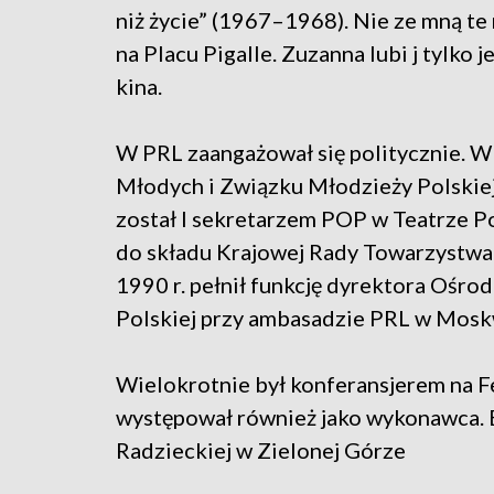
niż życie” (1967–1968). Nie ze mną te
na Placu Pigalle. Zuzanna lubi j tylko j
kina.
W PRL zaangażował się politycznie. W
Młodych i Związku Młodzieży Polskiej
został I sekretarzem POP w Teatrze 
do składu Krajowej Rady Towarzystwa 
1990 r. pełnił funkcję dyrektora Ośrod
Polskiej przy ambasadzie PRL w Mosk
Wielokrotnie był konferansjerem na Fe
występował również jako wykonawca. B
Radzieckiej w Zielonej Górze