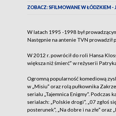
ZOBACZ: SFILMOWANE W ŁÓDZKIEM -
W latach 1995 -1998 był prowadzącym
Następnie na antenie TVN prowadził p
W 2012 r. powrócił do roli Hansa Klo
większa niż śmierć” w reżyserii Patryk
Ogromną popularność komediową zysk
w „Misiu” oraz rolą pułkownika Zakrze
serialu „Tajemnica Enigmy”. Podczas ka
serialach: „Polskie drogi”, „07 zgłoś si
posterunek”, „Na dobre i na złe” oraz „