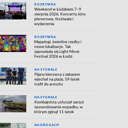
ROZRYWKA
Weekend w Łódzkiem 7–9
sierpnia 2026. Koncerty, kino
plenerowe, festiwale i
wydarzenia
ROZRYWKA
Mappingi, świetlne rzeźby i
nowe lokalizacje. Tak
zapowiada się Light Move
Festival 2026 w Łodzi
NA SYGNALE
Pijany kierowca z zakazem
wjechał na plażę. 59-latek
trafił do aresztu
NA SYGNALE
Kombajnista usłyszał zarzut
spowodowania wypadku, w
którym zginął 11-latek
NA DROGACH