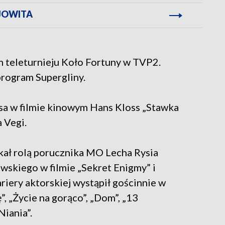
 JOWITA
 teleturnieju Koło Fortuny w TVP2.
rogram Supergliny.
ssa w filmie kinowym Hans Kloss „Stawka
a Vegi.
ał rolą porucznika MO Lecha Rysia
wskiego w filmie „Sekret Enigmy” i
riery aktorskiej wystąpił gościnnie w
ę”, „Życie na gorąco”, „Dom”, „13
Niania”.