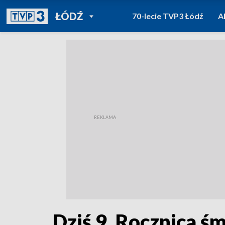
POWRÓT DO
ŁÓDŹ
70-lecie TVP3 Łódź
A
TVP REGIONY
Dziś 9. Rocznica ś