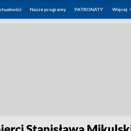
ktualności
Nasze programy
PATRONATY
Więcej
mierci Stanisława Mikuls