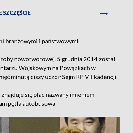
 SZCZĘŚCIE
mi branżowymi i państwowymi.
oroby nowotworowej. 5 grudnia 2014 został
entarzu Wojskowym na Powązkach w
ęć minutą ciszy uczcił Sejm RP VII kadencji.
 znajduje się plac nazwany imieniem
 tam pętla autobusowa