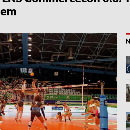
sem
N