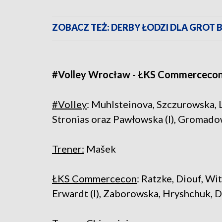
ZOBACZ TEŻ: DERBY ŁODZI DLA GRO
#Volley Wrocław - ŁKS Commercecon Ł
#Volley
: Muhlsteinova, Szczurowska,
Stronias oraz Pawłowska (l), Gromado
Trener:
Mašek
ŁKS Commercecon
: Ratzke, Diouf, W
Erwardt (l), Zaborowska, Hryshchuk, 