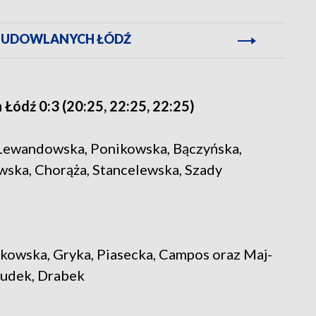
T BUDOWLANYCH ŁÓDŹ
ódź 0:3 (20:25, 22:25, 22:25)
 Lewandowska, Ponikowska, Bączyńska,
wska, Chorąża, Stancelewska, Szady
itkowska, Gryka, Piasecka, Campos oraz Maj-
Dudek, Drabek