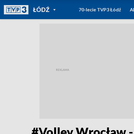
POWRÓT DO
ŁÓDŹ
70-lecie TVP3 Łódź
A
TVP REGIONY
#Volley Wrocław -