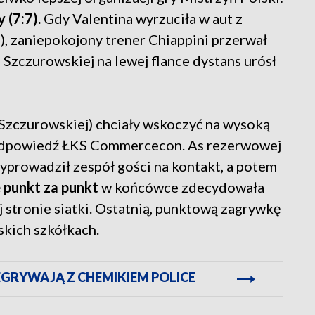
 (7:7).
Gdy Valentina wyrzuciła w aut z
:7), zaniepokojony trener Chiappini przerwał
u Szczurowskiej na lewej flance dystans urósł
Szczurowskiej) chciały wskoczyć na wysoką
ną odpowiedź ŁKS Commercecon. As rezerwowej
yprowadził zespół gości na kontakt, a potem
 punkt za punkt
w końcówce zdecydowała
j stronie siatki. Ostatnią, punktową zagrywkę
skich szkółkach.
EGRYWAJĄ Z CHEMIKIEM POLICE