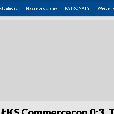
ktualności
Nasze programy
PATRONATY
Więcej
 ŁKS Commercecon 0:3. T