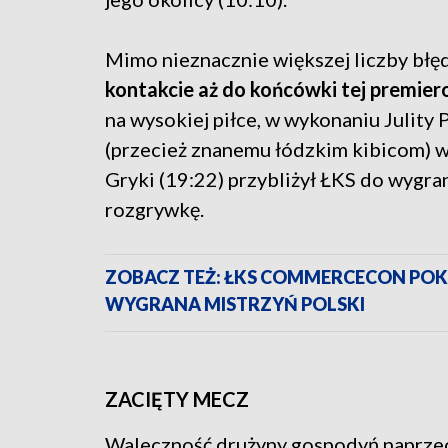
Mimo nieznacznie większej liczby bł
kontakcie aż do końcówki tej premie
na wysokiej piłce, w wykonaniu Julity
(przecież znanemu łódzkim kibicom) wz
Gryki (19:22) przybliżył ŁKS do wygra
rozgrywkę.
ZOBACZ TEŻ: ŁKS COMMERCECON POKO
WYGRANA MISTRZYŃ POLSKI
ZACIĘTY MECZ
Waleczność drużyny gospodyń naprzeci