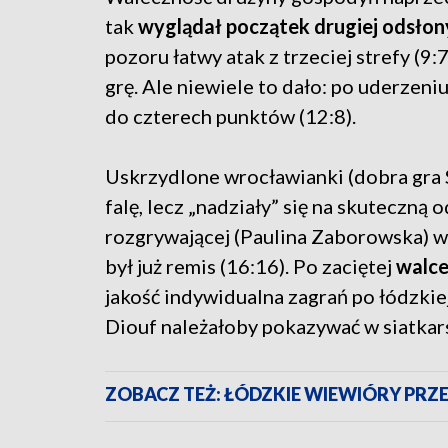
tak
wyglądał początek drugiej odsłony
pozoru łatwy atak z trzeciej strefy (9
grę. Ale niewiele to dało: po uderzeni
do czterech punktów (12:8).
Uskrzydlone wrocławianki (dobra gra 
falę, lecz „nadziały” się na skutecz
rozgrywającej (Paulina Zaborowska) w
był już remis (16:16). Po zaciętej
walce
jakość indywidualna zagrań po łódzkie
Diouf należałoby pokazywać w siatkar
ZOBACZ TEŻ: ŁÓDZKIE WIEWIÓRY PRZ