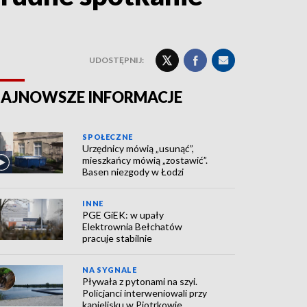
UDOSTĘPNIJ:
AJNOWSZE INFORMACJE
SPOŁECZNE
Urzędnicy mówią „usunąć”,
mieszkańcy mówią „zostawić”.
Basen niezgody w Łodzi
INNE
PGE GiEK: w upały
Elektrownia Bełchatów
pracuje stabilnie
NA SYGNALE
Pływała z pytonami na szyi.
Policjanci interweniowali przy
kąpielisku w Piotrkowie