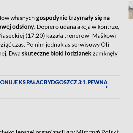
ędów własnych
gospodynie trzymały się na
rowej odsłony
. Dopiero udana akcja w kontrze,
 Piaseckiej (17:20) kazała trenerowi Maškowi
iąć czas. Po nim jednak as serwisowy Oli
nej. Dwa
skuteczne bloki łodzianek
zamknęły
NUJE KS PAŁAC BYDGOSZCZ 3:1. PEWNA
wko lepszej organizacji gry Mistrzyń Polski: