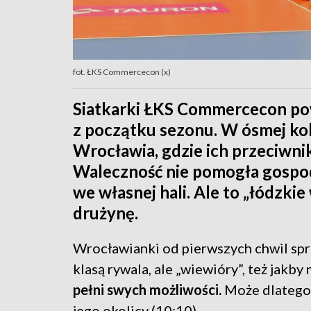
fot. ŁKS Commercecon (x)
Siatkarki ŁKS Commercecon pow
z początku sezonu. W ósmej kol
Wrocławia, gdzie ich przeciwni
Waleczność nie pomogła gospod
we własnej hali. Ale to „łódzkie
drużynę.
Wrocławianki od pierwszych chwil spr
klasą rywala, ale „wiewióry”, też jakby
pełni swych możliwości.
Może dlatego 
jego okolicy (10:10).