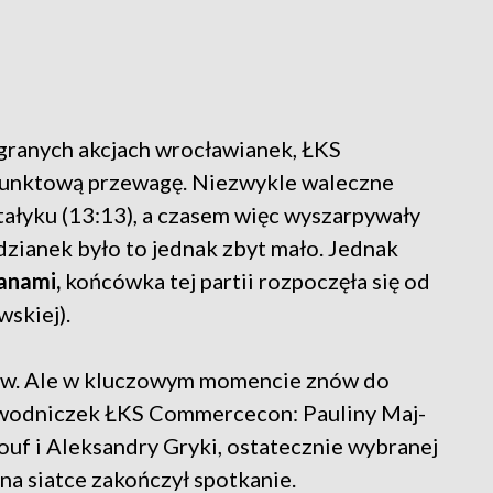
zegranych akcjach wrocławianek, ŁKS
unktową przewagę. Niezwykle waleczne
ntałyku (13:13), a czasem więc wyszarpywały
odzianek było to jednak zbyt mało. Jednak
ianami,
końcówka tej partii rozpoczęła się od
skiej).
któw. Ale w kluczowym momencie znów do
zawodniczek ŁKS Commercecon: Pauliny Maj-
ouf i Aleksandry Gryki, ostatecznie wybranej
na siatce zakończył spotkanie.