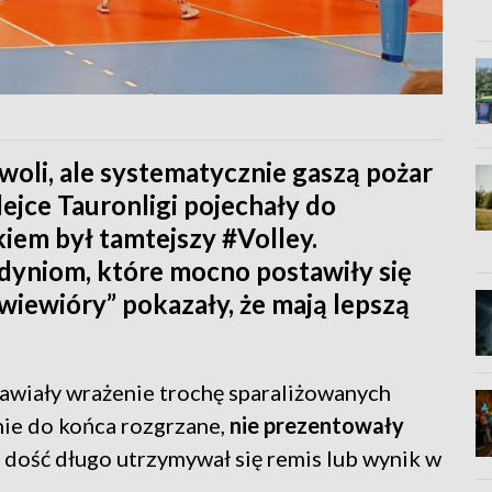
oli, ale systematycznie gaszą pożar
ejce Tauronligi pojechały do
kiem był tamtejszy #Volley.
yniom, które mocno postawiły się
 wiewióry” pokazały, że mają lepszą
awiały wrażenie trochę sparaliżowanych
 nie do końca rozgrzane,
nie prezentowały
dość długo utrzymywał się remis lub wynik w