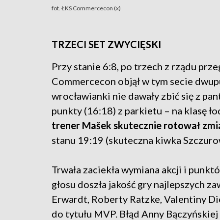
fot. ŁKS Commercecon (x)
TRZECI SET ZWYCIĘSKI
Przy stanie 6:8, po trzech z rządu pr
Commercecon objął w tym secie dwup
wrocławianki nie dawały zbić się z pa
punkty (16:18) z parkietu – na klasę ł
trener Mašek skutecznie rotował zm
stanu 19:19 (skuteczna kiwka Szczurow
Trwała zaciekła wymiana akcji i pun
głosu doszła jakość gry najlepszych 
Erwardt, Roberty Ratzke, Valentiny Di
do tytułu MVP. Błąd Anny Bączyńskiej 