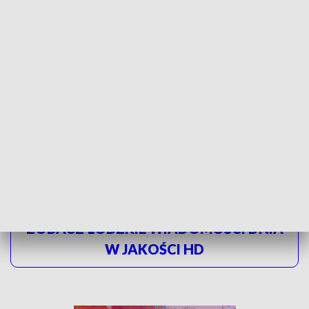
kamienie do medytacji
- mówi Anna Majchrowicz, wystawca.
Bez względu na wewnętrzne motywacje, jedno jest pewne -
to co piękne, przykuwa nasz wzrok.
Targi organizowane są dwa razy w roku, na wiosnę i na
jesień.
Każda edycja wydarzenia to ponad 200 wystawców z
całej Polski oraz tysiące egzemplarzy minerałów i biżuterii.
ZOBACZ ŁÓDZKIE WIADOMOŚCI DNIA
W JAKOŚCI HD