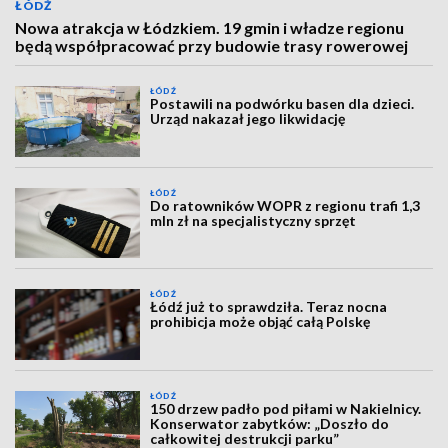
ŁÓDŹ
Nowa atrakcja w Łódzkiem. 19 gmin i władze regionu
będą współpracować przy budowie trasy rowerowej
ŁÓDŹ
Postawili na podwórku basen dla dzieci.
Urząd nakazał jego likwidację
ŁÓDŹ
Do ratowników WOPR z regionu trafi 1,3
mln zł na specjalistyczny sprzęt
ŁÓDŹ
Łódź już to sprawdziła. Teraz nocna
prohibicja może objąć całą Polskę
ŁÓDŹ
150 drzew padło pod piłami w Nakielnicy.
Konserwator zabytków: „Doszło do
całkowitej destrukcji parku”