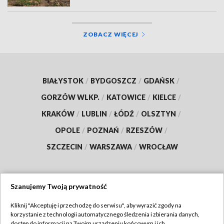
ZOBACZ WIĘCEJ
BIAŁYSTOK
/
BYDGOSZCZ
/
GDAŃSK
/
GORZÓW WLKP.
/
KATOWICE
/
KIELCE
/
KRAKÓW
/
LUBLIN
/
ŁÓDŹ
/
OLSZTYN
/
OPOLE
/
POZNAŃ
/
RZESZÓW
/
SZCZECIN
/
WARSZAWA
/
WROCŁAW
Szanujemy Twoją prywatność
Dołącz do nas:
Kliknij "Akceptuję i przechodzę do serwisu", aby wyrazić zgody na
korzystanie z technologii automatycznego śledzenia i zbierania danych,
TVP
dostęp do informacji na Twoim urządzeniu końcowym i ich