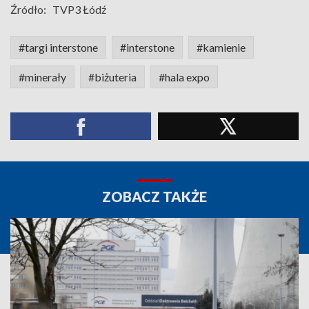
Źródło:
TVP3 Łódź
#targi interstone
#interstone
#kamienie
#minerały
#biżuteria
#hala expo
ZOBACZ TAKŻE