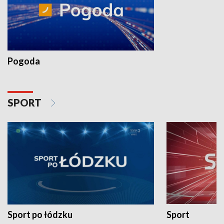
Pogoda
SPORT
Sport po łódzku
Sport