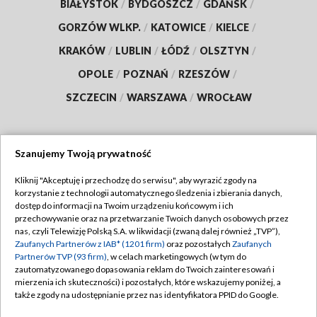
BIAŁYSTOK
/
BYDGOSZCZ
/
GDAŃSK
/
GORZÓW WLKP.
/
KATOWICE
/
KIELCE
/
KRAKÓW
/
LUBLIN
/
ŁÓDŹ
/
OLSZTYN
/
OPOLE
/
POZNAŃ
/
RZESZÓW
/
SZCZECIN
/
WARSZAWA
/
WROCŁAW
Szanujemy Twoją prywatność
Dołącz do nas:
Kliknij "Akceptuję i przechodzę do serwisu", aby wyrazić zgody na
korzystanie z technologii automatycznego śledzenia i zbierania danych,
TVP
dostęp do informacji na Twoim urządzeniu końcowym i ich
Abonament TVP
przechowywanie oraz na przetwarzanie Twoich danych osobowych przez
Regulamin TVP
nas, czyli Telewizję Polską S.A. w likwidacji (zwaną dalej również „TVP”),
Emisja w TVP
Zaufanych Partnerów z IAB* (1201 firm)
oraz pozostałych
Zaufanych
Polityka prywatności
Partnerów TVP (93 firm)
, w celach marketingowych (w tym do
Centrum informacji TVP
Moje zgody
zautomatyzowanego dopasowania reklam do Twoich zainteresowań i
mierzenia ich skuteczności) i pozostałych, które wskazujemy poniżej, a
Naziemna Telewizja Cyfrowa
Pomoc
także zgody na udostępnianie przez nas identyfikatora PPID do Google.
Sklep TVP
Biuro reklamy