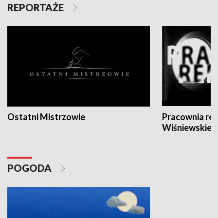
REPORTAŻE
Ostatni Mistrzowie
Pracownia re
Wiśniewskieg
POGODA