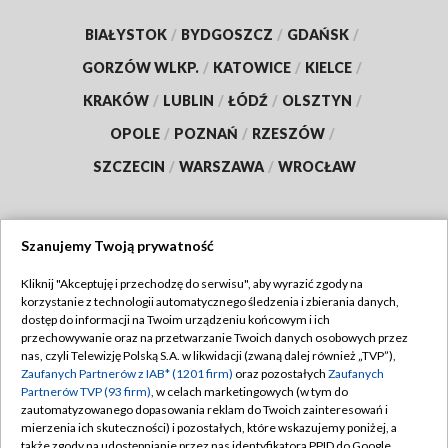
BIAŁYSTOK
/
BYDGOSZCZ
/
GDAŃSK
/
GORZÓW WLKP.
/
KATOWICE
/
KIELCE
/
KRAKÓW
/
LUBLIN
/
ŁÓDŹ
/
OLSZTYN
/
OPOLE
/
POZNAŃ
/
RZESZÓW
/
SZCZECIN
/
WARSZAWA
/
WROCŁAW
Szanujemy Twoją prywatność
Dołącz do nas:
Kliknij "Akceptuję i przechodzę do serwisu", aby wyrazić zgody na
korzystanie z technologii automatycznego śledzenia i zbierania danych,
TVP
dostęp do informacji na Twoim urządzeniu końcowym i ich
Abonament TVP
przechowywanie oraz na przetwarzanie Twoich danych osobowych przez
Regulamin TVP
nas, czyli Telewizję Polską S.A. w likwidacji (zwaną dalej również „TVP”),
Emisja w TVP
Zaufanych Partnerów z IAB* (1201 firm)
oraz pozostałych
Zaufanych
Polityka prywatności
Partnerów TVP (93 firm)
, w celach marketingowych (w tym do
Centrum informacji TVP
Moje zgody
zautomatyzowanego dopasowania reklam do Twoich zainteresowań i
mierzenia ich skuteczności) i pozostałych, które wskazujemy poniżej, a
Naziemna Telewizja Cyfrowa
Pomoc
także zgody na udostępnianie przez nas identyfikatora PPID do Google.