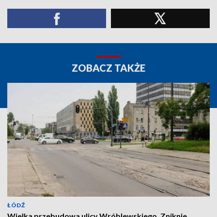
ZOBACZ TAKŻE
ŁÓDŹ
Wielka przebudowa ulicy Wróblewskiego. Zniknie