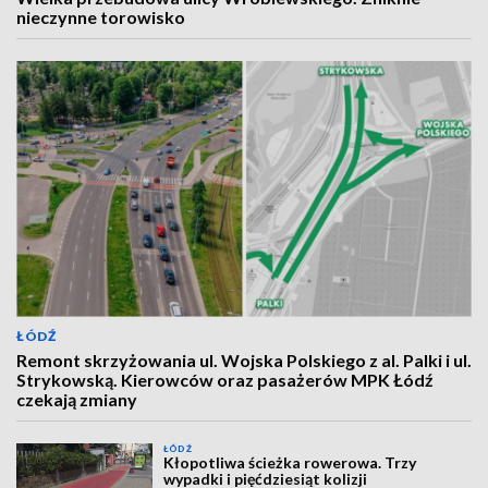
nieczynne torowisko
ŁÓDŹ
Remont skrzyżowania ul. Wojska Polskiego z al. Palki i ul.
Strykowską. Kierowców oraz pasażerów MPK Łódź
czekają zmiany
ŁÓDŹ
Kłopotliwa ścieżka rowerowa. Trzy
wypadki i pięćdziesiąt kolizji