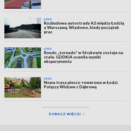
ŁÓDŹ
Rozbudowa autostrady A2 między Łodzią
a Warszawą. Wiadomo, kiedy początek
prac
ŁÓDŹ
Rondo „tornado” w Strykowie zostaje na
stałe. GDDKiA oceniła wyniki
eksperymentu
ŁÓDŹ
Nowa trasa pieszo-rowerowa w Łodzi.
Połączy Widzew z Dąbrową
ZOBACZ WIĘCEJ