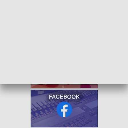
mazurskiego, wielkopolskiego, zachodniopomorskiego,
mazowieckiego, dolnośląskiego i lubuskiego.
Z kolei śnieg z deszczem występuje na terenie województwa
mazowieckiego i dolnośląskiego.
GDDKiA apeluje do
kierowców o ostrożną jazdę, szczególnie w
wymienionych wyżej rejonach.