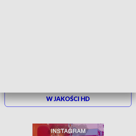
ZOBACZ TEŻ: INNOWACYJNA EDUKACJA W
RADOMSKU
Organizatorami wydarzenia są
Politechnika Łódzka
oraz
Sieć Badawcza - Łukasiewicz.
Konferencja w Zatoce
Sportu zakończy się w piątek.
ZOBACZ ŁÓDZKIE WIADOMOŚCI DNIA
W JAKOŚCI HD