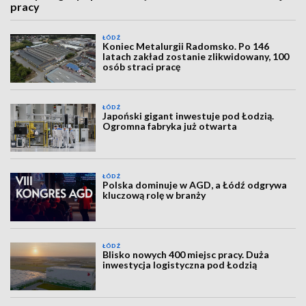
pracy
ŁÓDŹ
Koniec Metalurgii Radomsko. Po 146
latach zakład zostanie zlikwidowany, 100
osób straci pracę
ŁÓDŹ
Japoński gigant inwestuje pod Łodzią.
Ogromna fabryka już otwarta
ŁÓDŹ
Polska dominuje w AGD, a Łódź odgrywa
kluczową rolę w branży
ŁÓDŹ
Blisko nowych 400 miejsc pracy. Duża
inwestycja logistyczna pod Łodzią