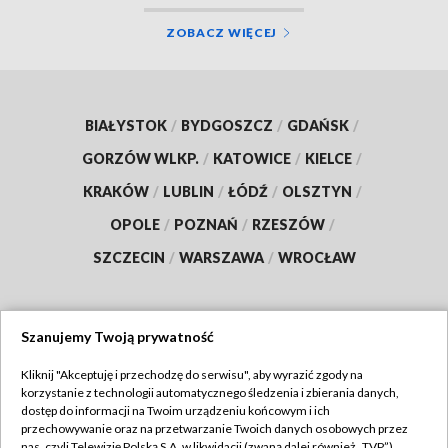
ZOBACZ WIĘCEJ
BIAŁYSTOK
/
BYDGOSZCZ
/
GDAŃSK
/
GORZÓW WLKP.
/
KATOWICE
/
KIELCE
/
KRAKÓW
/
LUBLIN
/
ŁÓDŹ
/
OLSZTYN
/
OPOLE
/
POZNAŃ
/
RZESZÓW
/
SZCZECIN
/
WARSZAWA
/
WROCŁAW
Szanujemy Twoją prywatność
Dołącz do nas:
Kliknij "Akceptuję i przechodzę do serwisu", aby wyrazić zgody na
korzystanie z technologii automatycznego śledzenia i zbierania danych,
TVP
dostęp do informacji na Twoim urządzeniu końcowym i ich
Abonament TVP
przechowywanie oraz na przetwarzanie Twoich danych osobowych przez
Regulamin TVP
nas, czyli Telewizję Polską S.A. w likwidacji (zwaną dalej również „TVP”),