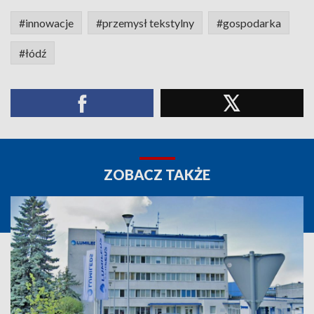
#innowacje
#przemysł tekstylny
#gospodarka
#łódź
ZOBACZ TAKŻE