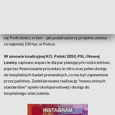
Organizację Zdrowia (WHO) jako choroba cywilizacyjna
(kod ICD N-97),
którą dotkniętych może być na stałe lub
okresowo co najmniej kilkadziesiąt milionów par na świecie.
Szacuje się, że w Polsce niepłodność dotyka ok. 3 mln osób.
Problem niepłodności dotyka 15-20 proc. par w wieku
prokreacyjnym. Na świecie dzięki metodzie in vitro urodziło
się 9 mln dzieci, w tym – jak podali autorzy projektu ustawy –
co najmniej 100 tys. w Polsce.
W umowie koalicyjnej KO, Polski 2050, PSL i Nowej
Lewicy
zapisano wsparcie dla par planujących rodzicielstwo,
poprzez finansowanie procedury in vitro oraz pełen dostęp
do bezpłatnych badań prenatalnych, co ma być zapewnione
przez państwo. Zadeklarowano realizację "nowoczesnych
standardów" opieki okołoporodowej i dostęp do
bezpłatnego znieczulenia.