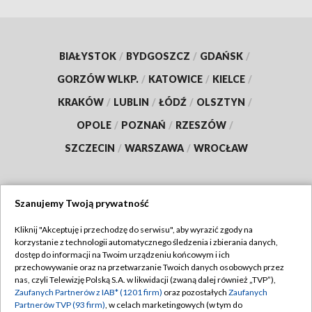
BIAŁYSTOK
/
BYDGOSZCZ
/
GDAŃSK
/
GORZÓW WLKP.
/
KATOWICE
/
KIELCE
/
KRAKÓW
/
LUBLIN
/
ŁÓDŹ
/
OLSZTYN
/
OPOLE
/
POZNAŃ
/
RZESZÓW
/
SZCZECIN
/
WARSZAWA
/
WROCŁAW
Szanujemy Twoją prywatność
Dołącz do nas:
Kliknij "Akceptuję i przechodzę do serwisu", aby wyrazić zgody na
korzystanie z technologii automatycznego śledzenia i zbierania danych,
TVP
dostęp do informacji na Twoim urządzeniu końcowym i ich
Abonament TVP
przechowywanie oraz na przetwarzanie Twoich danych osobowych przez
Regulamin TVP
nas, czyli Telewizję Polską S.A. w likwidacji (zwaną dalej również „TVP”),
Emisja w TVP
Zaufanych Partnerów z IAB* (1201 firm)
oraz pozostałych
Zaufanych
Polityka prywatności
Partnerów TVP (93 firm)
, w celach marketingowych (w tym do