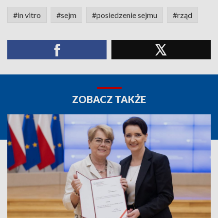
#in vitro
#sejm
#posiedzenie sejmu
#rząd
ZOBACZ TAKŻE