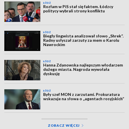
ŁÓDŹ
Rozłam w PiS stał się faktem. Łódzcy
politycy wybrali strony konfliktu
ŁÓDŹ
Biegły lingwista analizował słowo „Shrek”.
Radny usłyszał zarzuty za mem o Karolu
Nawrockim
ŁÓDŹ
Hanna Zdanowska najlepszym włodarzem
dużego miasta. Nagroda wywołała
dyskusję
ŁÓDŹ
Były szef MON z zarzutami. Prokuratura
wskazuje na słowa o „agentach rosyjskich”
ZOBACZ WIĘCEJ