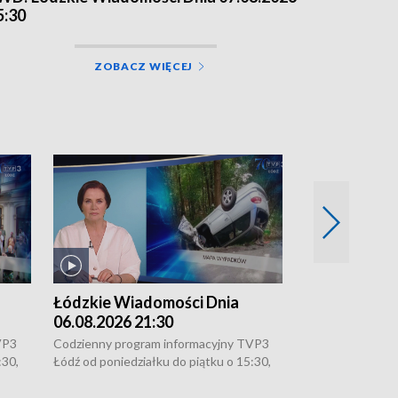
5:30
ZOBACZ WIĘCEJ
Łódzkie Wiadomości Dnia
Łódzkie Wia
06.08.2026 21:30
06.08.2026 1
VP3
Codzienny program informacyjny TVP3
Codzienny progr
:30,
Łódź od poniedziałku do piątku o 15:30,
Łódź od poniedzi
16:30, 18:30 i 21:30. W weekendy o
16:30, 18:30 i 2
18:30 i 21:30.
18:30 i 21:30.