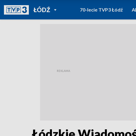
POWRÓT DO
ŁÓDŹ
70-lecie TVP3 Łódź
A
TVP REGIONY
Łódzkie Wiadomośc