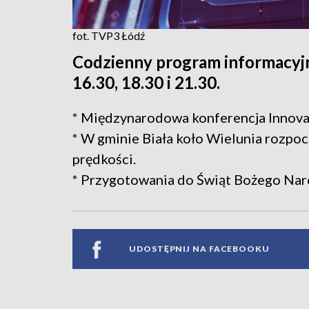
fot. TVP3 Łódź
Codzienny program informacyjn
16.30, 18.30 i 21.30.
* Międzynarodowa konferencja Inno
* W gminie Biała koło Wielunia rozpoc
prędkości.
* Przygotowania do Świąt Bożego Na
UDOSTĘPNIJ NA FACEBOOKU