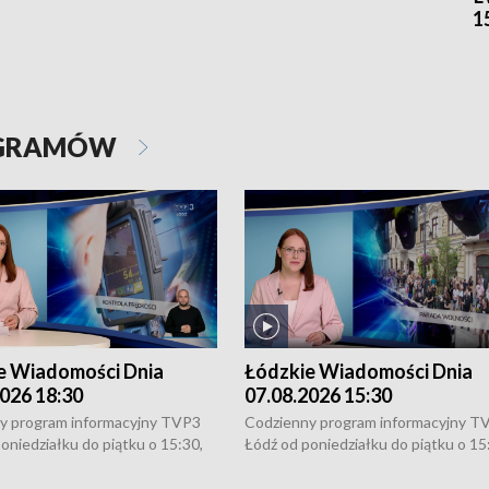
1
OGRAMÓW
e Wiadomości Dnia
Łódzkie Wiadomości Dnia
026 18:30
07.08.2026 15:30
y program informacyjny TVP3
Codzienny program informacyjny T
oniedziałku do piątku o 15:30,
Łódź od poniedziałku do piątku o 15
:30 i 21:30. W weekendy o
16:30, 18:30 i 21:30. W weekendy o
1:30.
18:30 i 21:30.