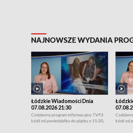
NAJNOWSZE WYDANIA PR
Łódzkie Wiadomości Dnia
Łódzki
07.08.2026 21:30
07.08.2
Codzienny program informacyjny TVP3
Codzienn
Łódź od poniedziałku do piątku o 15:30,
Łódź od p
16:30, 18:30 i 21:30. W weekendy o
16:30, 18
18:30 i 21:30.
18:30 i 2