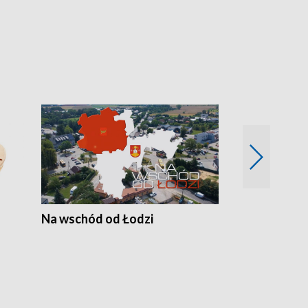
Na wschód od Łodzi
Zimowe szal
Polski