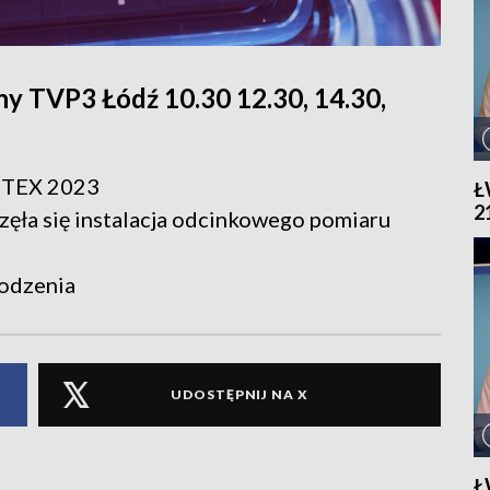
y TVP3 Łódź 10.30 12.30, 14.30,
vaTEX 2023
Ł
2
zęła się instalacja odcinkowego pomiaru
rodzenia
UDOSTĘPNIJ NA X
Ł