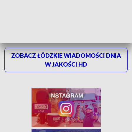
I niech te słowa będą dla wszystkich przestrogą, bo dzięki
zmianie ogumienia możemy uniknąć wielu niebezpiecznych
sytuacji na drogach.
ZOBACZ ŁÓDZKIE WIADOMOŚCI DNIA
W JAKOŚCI HD