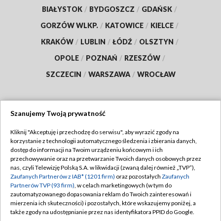
BIAŁYSTOK
/
BYDGOSZCZ
/
GDAŃSK
/
GORZÓW WLKP.
/
KATOWICE
/
KIELCE
/
KRAKÓW
/
LUBLIN
/
ŁÓDŹ
/
OLSZTYN
/
OPOLE
/
POZNAŃ
/
RZESZÓW
/
SZCZECIN
/
WARSZAWA
/
WROCŁAW
Szanujemy Twoją prywatność
Dołącz do nas:
Kliknij "Akceptuję i przechodzę do serwisu", aby wyrazić zgody na
korzystanie z technologii automatycznego śledzenia i zbierania danych,
TVP
dostęp do informacji na Twoim urządzeniu końcowym i ich
Abonament TVP
przechowywanie oraz na przetwarzanie Twoich danych osobowych przez
Regulamin TVP
nas, czyli Telewizję Polską S.A. w likwidacji (zwaną dalej również „TVP”),
Emisja w TVP
Polityka prywatności
Zaufanych Partnerów z IAB* (1201 firm)
oraz pozostałych
Zaufanych
Partnerów TVP (93 firm)
, w celach marketingowych (w tym do
Centrum informacji TVP
Moje zgody
zautomatyzowanego dopasowania reklam do Twoich zainteresowań i
mierzenia ich skuteczności) i pozostałych, które wskazujemy poniżej, a
Naziemna Telewizja Cyfrowa
Pomoc
także zgody na udostępnianie przez nas identyfikatora PPID do Google.