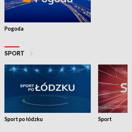
Pogoda
SPORT
Sport po łódzku
Sport