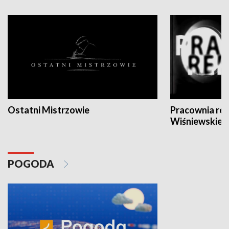
Ostatni Mistrzowie
Pracownia re
Wiśniewskieg
POGODA