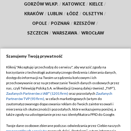
GORZÓW WLKP.
/
KATOWICE
/
KIELCE
/
KRAKÓW
/
LUBLIN
/
ŁÓDŹ
/
OLSZTYN
/
OPOLE
/
POZNAŃ
/
RZESZÓW
/
SZCZECIN
/
WARSZAWA
/
WROCŁAW
Szanujemy Twoją prywatność
Dołącz do nas:
Kliknij "Akceptuję i przechodzę do serwisu", aby wyrazić zgody na
korzystanie z technologii automatycznego śledzenia i zbierania danych,
TVP
dostęp do informacji na Twoim urządzeniu końcowym i ich
Abonament TVP
przechowywanie oraz na przetwarzanie Twoich danych osobowych przez
Regulamin TVP
nas, czyli Telewizję Polską S.A. w likwidacji (zwaną dalej również „TVP”),
Emisja w TVP
Zaufanych Partnerów z IAB* (1201 firm)
oraz pozostałych
Zaufanych
Polityka prywatności
Partnerów TVP (93 firm)
, w celach marketingowych (w tym do
Centrum informacji TVP
Moje zgody
zautomatyzowanego dopasowania reklam do Twoich zainteresowań i
mierzenia ich skuteczności) i pozostałych, które wskazujemy poniżej, a
Naziemna Telewizja Cyfrowa
Pomoc
także zgody na udostępnianie przez nas identyfikatora PPID do Google.
Sklep TVP
Biuro reklamy
Twoje dane osobowe zbierane podczas odwiedzania przez Ciebie naszych
Rada Programowa
poszczególnych serwisów
zwanych dalej „Portalem”, w tym informacje