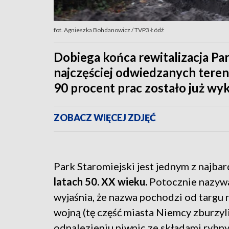
fot. Agnieszka Bohdanowicz / TVP3 Łódź
Dobiega końca rewitalizacja Pa
najczęściej odwiedzanych tere
90 procent prac zostało już wy
ZOBACZ WIĘCEJ ZDJĘĆ
Park Staromiejski jest jednym z najbar
latach 50. XX wieku.
Potocznie nazywan
wyjaśnia, że nazwa pochodzi od targu 
wojną (tę część miasta Niemcy zburzyl
odnalezieniu piwnic ze składami rybn