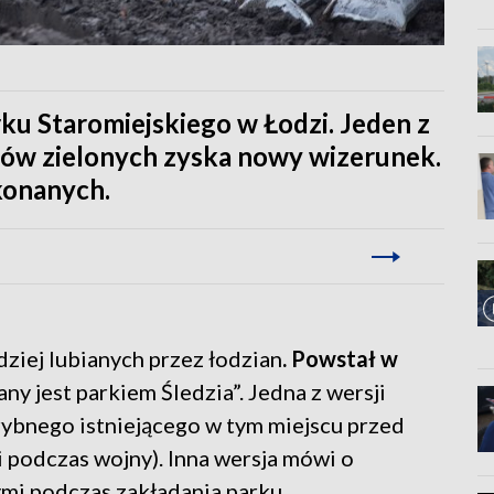
rku Staromiejskiego w Łodzi. Jeden z
nów zielonych zyska nowy wizerunek.
konanych.
dziej lubianych przez łodzian
. Powstał w
y jest parkiem Śledzia”. Jedna z wersji
rybnego istniejącego w tym miejscu przed
i podczas wojny). Inna wersja mówi o
ymi podczas zakładania parku.