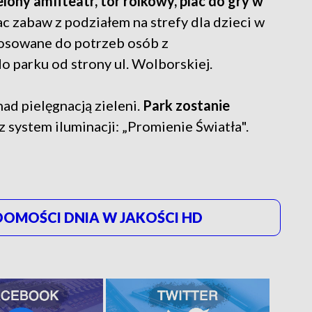
elony amfiteatr, tor rolkowy, plac do gry w
c zabaw z podziałem na strefy dla dzieci w
osowane do potrzeb osób z
 parku od strony ul. Wolborskiej.
ad pielęgnacją zieleni.
Park zostanie
 system iluminacji: „Promienie Światła".
OMOŚCI DNIA W JAKOŚCI HD