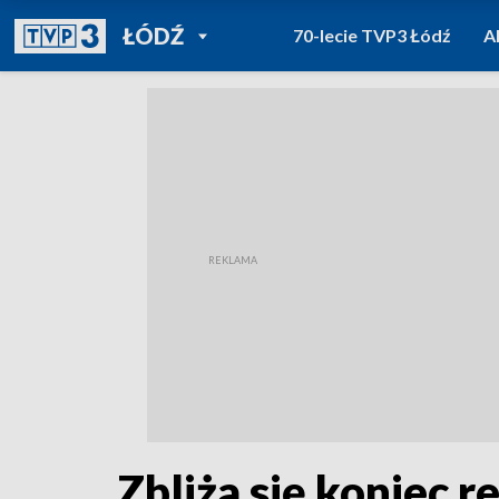
POWRÓT DO
ŁÓDŹ
70-lecie TVP3 Łódź
A
TVP REGIONY
Zbliża się koniec r