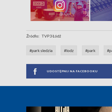
Źródło:
TVP3 Łódź
#park sledzia
#lodz
#park
#p
UDOSTĘPNIJ NA FACEBOOKU