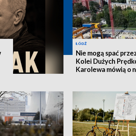
ŁÓDŹ
w
Nie mogą spać prze
Kolei Dużych Prędk
Karolewa mówią o 