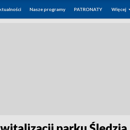
ktualności
Nasze programy
PATRONATY
Więcej
ewitalizacji parku Śledzi