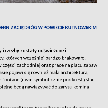
ODERNIZACJĘ DRÓG W POWIECIE KUTNOWSKIM
 i rzeźby zostały odświeżone i
ety, których wcześniej bardzo brakowało.
części zachodniej oraz prace na placu zabaw
sie pojawi się również mała architektura,
ch fontann (dwie symbolicznie podkreślą ślad
kolejne będą nawiązywać do zarysu komina