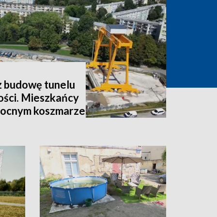
z budowę tunelu
ości. Mieszkańcy
nocnym koszmarze