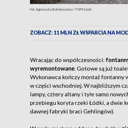
fot. Agnieszka Bohdanowicz / TVP3 Łódź
ZOBACZ: 11 MLN ZŁ WSPARCIA NA M
Wracając do współczesności:
fontanny
wyremontowane
. Gotowe są już toal
Wykonawca kończy montaż fontanny w 
w części wschodniej. W najbliższym cza
lampy, cztery altany i tyle samo nowy
przebiegu koryta rzeki Łódki, a dwie 
dawnej fabryki braci Gehlingów).