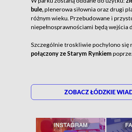
W parku zostaną oddane do użytku:
zi
bule,
plenerowa siłownia oraz drugi pla
różnym wieku. Przebudowane i przyst
niepełnosprawnościami będą wejścia do
Szczególnie troskliwie pochylono się n
połączony ze Starym Rynkiem
poprzez
ZOBACZ ŁÓDZKIE WIAD