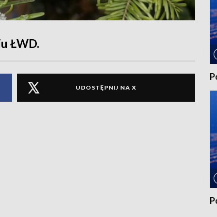
iu ŁWD.
P
UDOSTĘPNIJ NA X
P