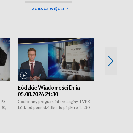
ZOBACZ WIĘCEJ
Łódzkie Wiadomości Dnia
Łódzkie Wia
05.08.2026 21:30
05.08.2026 1
VP3
Codzienny program informacyjny TVP3
Codzienny progr
:30,
Łódź od poniedziałku do piątku o 15:30,
Łódź od poniedzi
16:30, 18:30 i 21:30. W weekendy o
16:30, 18:30 i 2
18:30 i 21:30.
18:30 i 21:30.