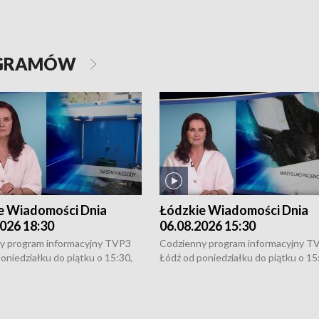
OGRAMÓW
e Wiadomości Dnia
Łódzkie Wiadomości Dnia
026 18:30
06.08.2026 15:30
y program informacyjny TVP3
Codzienny program informacyjny T
oniedziałku do piątku o 15:30,
Łódź od poniedziałku do piątku o 15
:30 i 21:30. W weekendy o
16:30, 18:30 i 21:30. W weekendy o
1:30.
18:30 i 21:30.