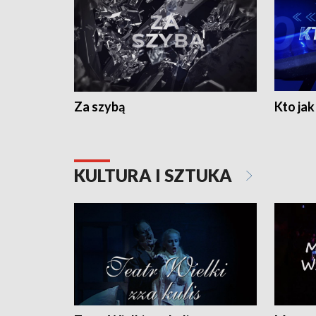
Za szybą
Kto jak 
KULTURA I SZTUKA