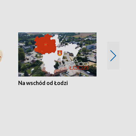
Na wschód od Łodzi
Zimowe szal
Polski