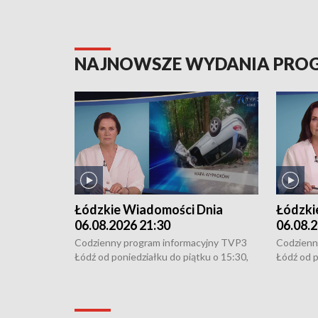
NAJNOWSZE WYDANIA PR
Łódzkie Wiadomości Dnia
Łódzki
06.08.2026 21:30
06.08.2
Codzienny program informacyjny TVP3
Codzienn
Łódź od poniedziałku do piątku o 15:30,
Łódź od p
16:30, 18:30 i 21:30. W weekendy o
16:30, 18
18:30 i 21:30.
18:30 i 2