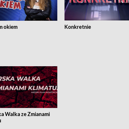
m okiem
Konkretnie
ka Walka ze Zmianami
u