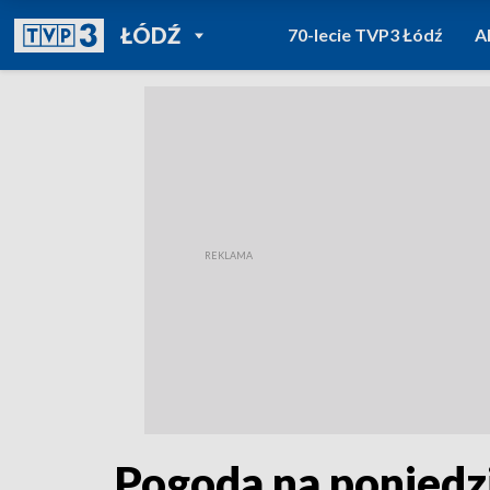
POWRÓT DO
ŁÓDŹ
70-lecie TVP3 Łódź
A
TVP REGIONY
Pogoda na poniedz