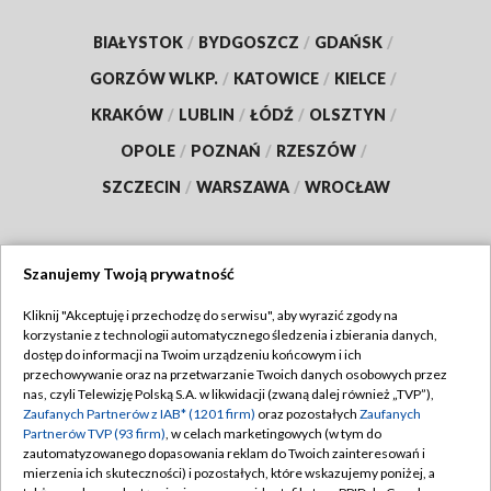
BIAŁYSTOK
/
BYDGOSZCZ
/
GDAŃSK
/
GORZÓW WLKP.
/
KATOWICE
/
KIELCE
/
KRAKÓW
/
LUBLIN
/
ŁÓDŹ
/
OLSZTYN
/
OPOLE
/
POZNAŃ
/
RZESZÓW
/
SZCZECIN
/
WARSZAWA
/
WROCŁAW
Szanujemy Twoją prywatność
Dołącz do nas:
Kliknij "Akceptuję i przechodzę do serwisu", aby wyrazić zgody na
korzystanie z technologii automatycznego śledzenia i zbierania danych,
TVP
dostęp do informacji na Twoim urządzeniu końcowym i ich
Abonament TVP
przechowywanie oraz na przetwarzanie Twoich danych osobowych przez
Regulamin TVP
nas, czyli Telewizję Polską S.A. w likwidacji (zwaną dalej również „TVP”),
Emisja w TVP
Zaufanych Partnerów z IAB* (1201 firm)
oraz pozostałych
Zaufanych
Polityka prywatności
Partnerów TVP (93 firm)
, w celach marketingowych (w tym do
Centrum informacji TVP
Moje zgody
zautomatyzowanego dopasowania reklam do Twoich zainteresowań i
mierzenia ich skuteczności) i pozostałych, które wskazujemy poniżej, a
Naziemna Telewizja Cyfrowa
Pomoc