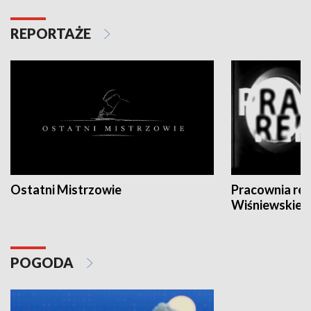
REPORTAŻE
Ostatni Mistrzowie
Pracownia re
Wiśniewskieg
POGODA