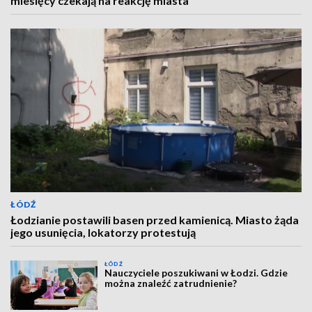
miesięcy czekają na reakcję miasta
ŁÓDŹ
Łodzianie postawili basen przed kamienicą. Miasto żąda
jego usunięcia, lokatorzy protestują
ŁÓDŹ
Nauczyciele poszukiwani w Łodzi. Gdzie
można znaleźć zatrudnienie?