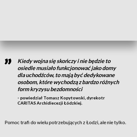
- powiedział kard. Grzegorz Ryś, metropolita
łódzki.
Każdy z domów ma jednak służyć zdecydowanie dłużej niż
tylko najbliższy rok.
Kiedy wojna się skończy i nie będzie to
osiedle musiało funkcjonować jako domy
dla uchodźców, to mają być dedykowane
osobom, które wychodzą z bardzo różnych
form kryzysu bezdomności
- powiedział Tomasz Kopytowski, dyrekotr
CARITAS Archidiecezji Łódzkiej.
Pomoc trafi do wielu potrzebujących z Łodzi, ale nie tylko.