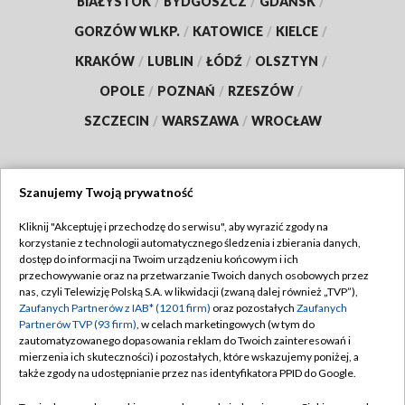
BIAŁYSTOK
/
BYDGOSZCZ
/
GDAŃSK
/
GORZÓW WLKP.
/
KATOWICE
/
KIELCE
/
KRAKÓW
/
LUBLIN
/
ŁÓDŹ
/
OLSZTYN
/
OPOLE
/
POZNAŃ
/
RZESZÓW
/
SZCZECIN
/
WARSZAWA
/
WROCŁAW
Szanujemy Twoją prywatność
Dołącz do nas:
Kliknij "Akceptuję i przechodzę do serwisu", aby wyrazić zgody na
korzystanie z technologii automatycznego śledzenia i zbierania danych,
TVP
dostęp do informacji na Twoim urządzeniu końcowym i ich
Abonament TVP
przechowywanie oraz na przetwarzanie Twoich danych osobowych przez
Regulamin TVP
nas, czyli Telewizję Polską S.A. w likwidacji (zwaną dalej również „TVP”),
Emisja w TVP
Zaufanych Partnerów z IAB* (1201 firm)
oraz pozostałych
Zaufanych
Polityka prywatności
Partnerów TVP (93 firm)
, w celach marketingowych (w tym do
Centrum informacji TVP
Moje zgody
zautomatyzowanego dopasowania reklam do Twoich zainteresowań i
mierzenia ich skuteczności) i pozostałych, które wskazujemy poniżej, a
Naziemna Telewizja Cyfrowa
Pomoc
także zgody na udostępnianie przez nas identyfikatora PPID do Google.
Sklep TVP
Biuro reklamy