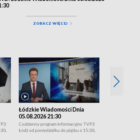
1:30
ZOBACZ WIĘCEJ
Łódzkie Wiadomości Dnia
Łódzkie Wia
05.08.2026 21:30
05.08.2026 1
VP3
Codzienny program informacyjny TVP3
Codzienny progr
:30,
Łódź od poniedziałku do piątku o 15:30,
Łódź od poniedzi
16:30, 18:30 i 21:30. W weekendy o
16:30, 18:30 i 2