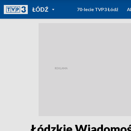
POWRÓT DO
ŁÓDŹ
70-lecie TVP3 Łódź
A
TVP REGIONY
Łódzkie Wiadomośc