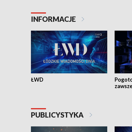
18:30 i 21:30.
18:30 i 2
INFORMACJE
ŁWD
Pogoto
zawsze
PUBLICYSTYKA