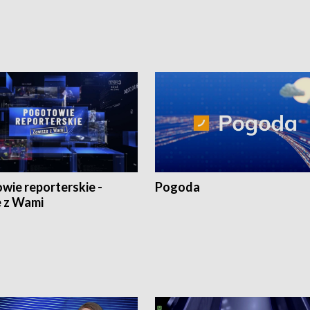
1:30.
18:30 i 21:30.
wie reporterskie -
Pogoda
 z Wami