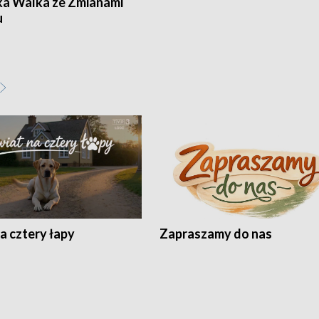
ka Walka ze Zmianami
u
a cztery łapy
Zapraszamy do nas