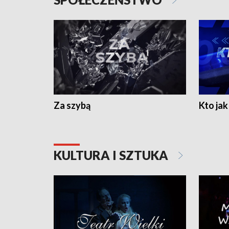
Za szybą
Kto jak 
KULTURA I SZTUKA