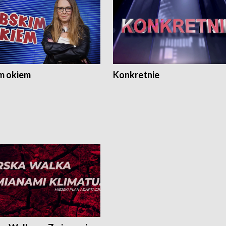
m okiem
Konkretnie