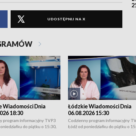
2
UDOSTĘPNIJ NA X
OGRAMÓW
e Wiadomości Dnia
Łódzkie Wiadomości Dnia
026 18:30
06.08.2026 15:30
y program informacyjny TVP3
Codzienny program informacyjny T
oniedziałku do piątku o 15:30,
Łódź od poniedziałku do piątku o 15
:30 i 21:30. W weekendy o
16:30, 18:30 i 21:30. W weekendy o