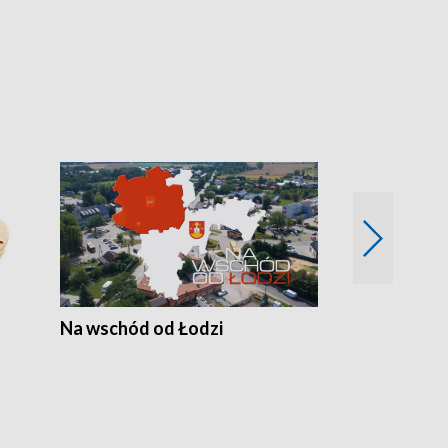
Na wschód od Łodzi
Zimowe szal
Polski