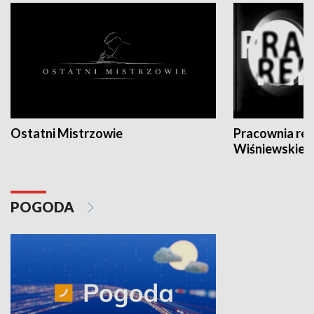
Ostatni Mistrzowie
Pracownia re
Wiśniewskieg
POGODA