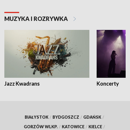
MUZYKA I ROZRYWKA
Jazz Kwadrans
Koncerty
BIAŁYSTOK
/
BYDGOSZCZ
/
GDAŃSK
/
GORZÓW WLKP.
/
KATOWICE
/
KIELCE
/