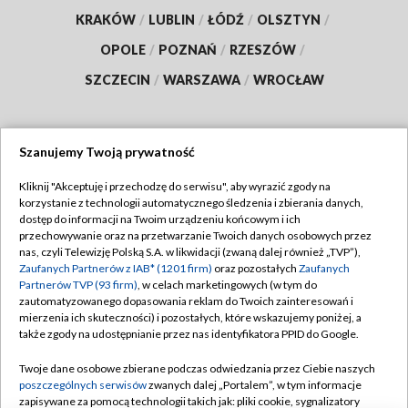
KRAKÓW
/
LUBLIN
/
ŁÓDŹ
/
OLSZTYN
/
OPOLE
/
POZNAŃ
/
RZESZÓW
/
SZCZECIN
/
WARSZAWA
/
WROCŁAW
Szanujemy Twoją prywatność
Dołącz do nas:
Kliknij "Akceptuję i przechodzę do serwisu", aby wyrazić zgody na
korzystanie z technologii automatycznego śledzenia i zbierania danych,
TVP
dostęp do informacji na Twoim urządzeniu końcowym i ich
Abonament TVP
przechowywanie oraz na przetwarzanie Twoich danych osobowych przez
Regulamin TVP
nas, czyli Telewizję Polską S.A. w likwidacji (zwaną dalej również „TVP”),
Emisja w TVP
Zaufanych Partnerów z IAB* (1201 firm)
oraz pozostałych
Zaufanych
Polityka prywatności
Partnerów TVP (93 firm)
, w celach marketingowych (w tym do
Centrum informacji TVP
Moje zgody
zautomatyzowanego dopasowania reklam do Twoich zainteresowań i
mierzenia ich skuteczności) i pozostałych, które wskazujemy poniżej, a
Naziemna Telewizja Cyfrowa
Pomoc
także zgody na udostępnianie przez nas identyfikatora PPID do Google.
Sklep TVP
Biuro reklamy
Twoje dane osobowe zbierane podczas odwiedzania przez Ciebie naszych
Rada Programowa
poszczególnych serwisów
zwanych dalej „Portalem”, w tym informacje
Kontakt
zapisywane za pomocą technologii takich jak: pliki cookie, sygnalizatory