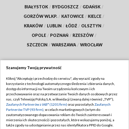
BIAŁYSTOK
/
BYDGOSZCZ
/
GDAŃSK
/
GORZÓW WLKP.
/
KATOWICE
/
KIELCE
/
KRAKÓW
/
LUBLIN
/
ŁÓDŹ
/
OLSZTYN
/
OPOLE
/
POZNAŃ
/
RZESZÓW
/
SZCZECIN
/
WARSZAWA
/
WROCŁAW
Szanujemy Twoją prywatność
Dołącz do nas:
Kliknij "Akceptuję i przechodzę do serwisu", aby wyrazić zgody na
korzystanie z technologii automatycznego śledzenia i zbierania danych,
TVP
dostęp do informacji na Twoim urządzeniu końcowym i ich
Abonament TVP
przechowywanie oraz na przetwarzanie Twoich danych osobowych przez
Regulamin TVP
nas, czyli Telewizję Polską S.A. w likwidacji (zwaną dalej również „TVP”),
Emisja w TVP
Zaufanych Partnerów z IAB* (1201 firm)
oraz pozostałych
Zaufanych
Polityka prywatności
Partnerów TVP (93 firm)
, w celach marketingowych (w tym do
Centrum informacji TVP
Moje zgody
zautomatyzowanego dopasowania reklam do Twoich zainteresowań i
mierzenia ich skuteczności) i pozostałych, które wskazujemy poniżej, a
Naziemna Telewizja Cyfrowa
Pomoc
także zgody na udostępnianie przez nas identyfikatora PPID do Google.