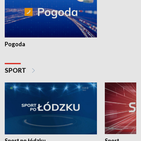
Pogoda
SPORT
Sport po łódzku
Sport