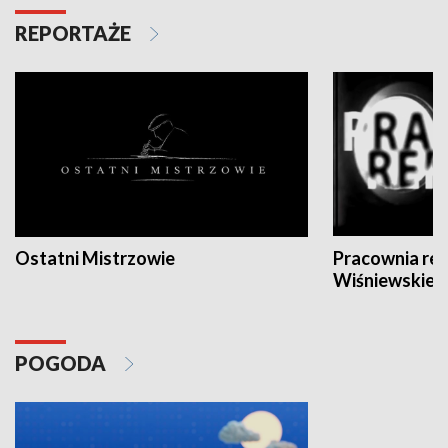
REPORTAŻE
Ostatni Mistrzowie
Pracownia re
Wiśniewskieg
POGODA