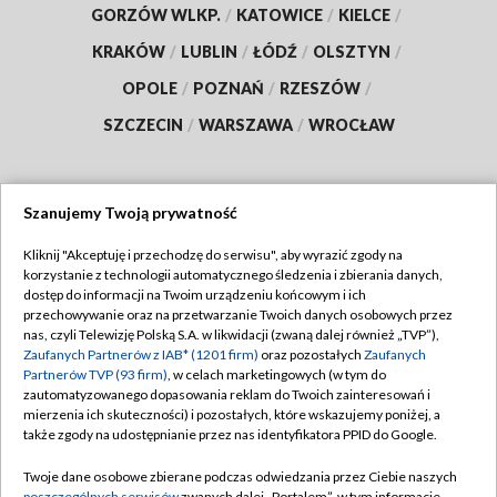
GORZÓW WLKP.
/
KATOWICE
/
KIELCE
/
KRAKÓW
/
LUBLIN
/
ŁÓDŹ
/
OLSZTYN
/
OPOLE
/
POZNAŃ
/
RZESZÓW
/
SZCZECIN
/
WARSZAWA
/
WROCŁAW
Szanujemy Twoją prywatność
Dołącz do nas:
Kliknij "Akceptuję i przechodzę do serwisu", aby wyrazić zgody na
korzystanie z technologii automatycznego śledzenia i zbierania danych,
TVP
dostęp do informacji na Twoim urządzeniu końcowym i ich
Abonament TVP
przechowywanie oraz na przetwarzanie Twoich danych osobowych przez
Regulamin TVP
nas, czyli Telewizję Polską S.A. w likwidacji (zwaną dalej również „TVP”),
Emisja w TVP
Zaufanych Partnerów z IAB* (1201 firm)
oraz pozostałych
Zaufanych
Polityka prywatności
Partnerów TVP (93 firm)
, w celach marketingowych (w tym do
Centrum informacji TVP
Moje zgody
zautomatyzowanego dopasowania reklam do Twoich zainteresowań i
mierzenia ich skuteczności) i pozostałych, które wskazujemy poniżej, a
Naziemna Telewizja Cyfrowa
Pomoc
także zgody na udostępnianie przez nas identyfikatora PPID do Google.
Sklep TVP
Biuro reklamy
Twoje dane osobowe zbierane podczas odwiedzania przez Ciebie naszych
Rada Programowa
poszczególnych serwisów
zwanych dalej „Portalem”, w tym informacje