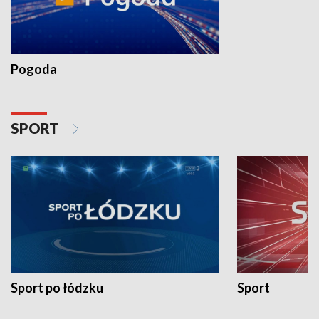
Pogoda
SPORT
Sport po łódzku
Sport