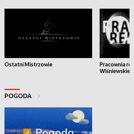
Ostatni Mistrzowie
Pracownia re
Wiśniewskieg
POGODA