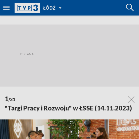
POWRÓT
ŁÓDŹ
DO
TVP
REGIONY
1
/31
"Targi Pracy i Rozwoju" w ŁSSE (14.11.2023)