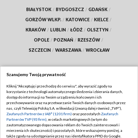
BIAŁYSTOK
/
BYDGOSZCZ
/
GDAŃSK
/
GORZÓW WLKP.
/
KATOWICE
/
KIELCE
/
KRAKÓW
/
LUBLIN
/
ŁÓDŹ
/
OLSZTYN
/
OPOLE
/
POZNAŃ
/
RZESZÓW
/
SZCZECIN
/
WARSZAWA
/
WROCŁAW
Szanujemy Twoją prywatność
Dołącz do nas:
Kliknij "Akceptuję i przechodzę do serwisu", aby wyrazić zgody na
korzystanie z technologii automatycznego śledzenia i zbierania danych,
TVP
dostęp do informacji na Twoim urządzeniu końcowym i ich
Abonament TVP
przechowywanie oraz na przetwarzanie Twoich danych osobowych przez
Regulamin TVP
nas, czyli Telewizję Polską S.A. w likwidacji (zwaną dalej również „TVP”),
Emisja w TVP
Polityka prywatności
Zaufanych Partnerów z IAB* (1201 firm)
oraz pozostałych
Zaufanych
Partnerów TVP (93 firm)
, w celach marketingowych (w tym do
Centrum informacji TVP
Moje zgody
zautomatyzowanego dopasowania reklam do Twoich zainteresowań i
mierzenia ich skuteczności) i pozostałych, które wskazujemy poniżej, a
Naziemna Telewizja Cyfrowa
Pomoc
także zgody na udostępnianie przez nas identyfikatora PPID do Google.