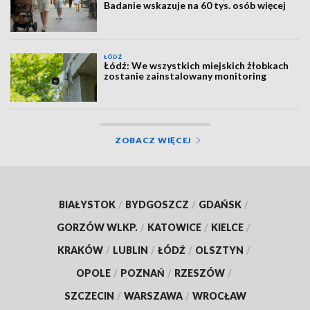
Badanie wskazuje na 60 tys. osób więcej
ŁÓDŹ
Łódź: We wszystkich miejskich żłobkach
zostanie zainstalowany monitoring
ZOBACZ WIĘCEJ
BIAŁYSTOK
/
BYDGOSZCZ
/
GDAŃSK
/
GORZÓW WLKP.
/
KATOWICE
/
KIELCE
/
KRAKÓW
/
LUBLIN
/
ŁÓDŹ
/
OLSZTYN
/
OPOLE
/
POZNAŃ
/
RZESZÓW
/
SZCZECIN
/
WARSZAWA
/
WROCŁAW