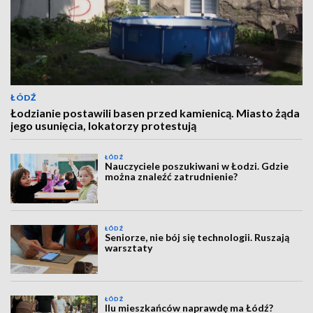
ŁÓDŹ
Łodzianie postawili basen przed kamienicą. Miasto żąda
jego usunięcia, lokatorzy protestują
ŁÓDŹ
Nauczyciele poszukiwani w Łodzi. Gdzie
można znaleźć zatrudnienie?
ŁÓDŹ
Seniorze, nie bój się technologii. Ruszają
warsztaty
ŁÓDŹ
Ilu mieszkańców naprawdę ma Łódź?