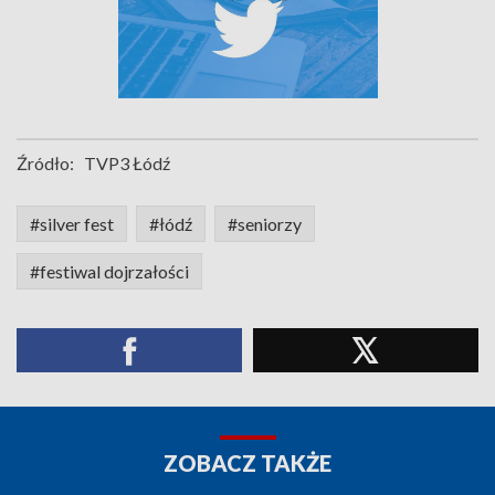
Źródło:
TVP3 Łódź
#silver fest
#łódź
#seniorzy
#festiwal dojrzałości
ZOBACZ TAKŻE