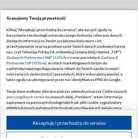
Szanujemy Twoją prywatność
Dołącz do nas:
Kliknij "Akceptuję i przechodzę do serwisu", aby wyrazić zgody na
korzystanie z technologii automatycznego śledzenia i zbierania danych,
TVP
dostęp do informacji na Twoim urządzeniu końcowym i ich
Abonament TVP
przechowywanie oraz na przetwarzanie Twoich danych osobowych przez
Regulamin TVP
nas, czyli Telewizję Polską S.A. w likwidacji (zwaną dalej również „TVP”),
Emisja w TVP
Polityka prywatności
Zaufanych Partnerów z IAB* (1201 firm)
oraz pozostałych
Zaufanych
Partnerów TVP (93 firm)
, w celach marketingowych (w tym do
Centrum informacji TVP
Moje zgody
zautomatyzowanego dopasowania reklam do Twoich zainteresowań i
mierzenia ich skuteczności) i pozostałych, które wskazujemy poniżej, a
Naziemna Telewizja Cyfrowa
Pomoc
także zgody na udostępnianie przez nas identyfikatora PPID do Google.
Sklep TVP
Biuro reklamy
Twoje dane osobowe zbierane podczas odwiedzania przez Ciebie naszych
Rada Programowa
Kontakt
poszczególnych serwisów
zwanych dalej „Portalem”, w tym informacje
zapisywane za pomocą technologii takich jak: pliki cookie, sygnalizatory
System NOS
WWW lub innych podobnych technologii umożliwiających świadczenie
dopasowanych i bezpiecznych usług, personalizację treści oraz reklam,
Informacje o nadawcy
Kanały
udostępnianie funkcji mediów społecznościowych oraz analizowanie
Akceptuję i przechodzę do serwisu
ruchu w Internecie.
Program dla prasy
©2026 Telewizja Polska S.A. w likwidacji
Biuro Reklamy
Twoje dane osobowe zbierane podczas odwiedzania przez Ciebie