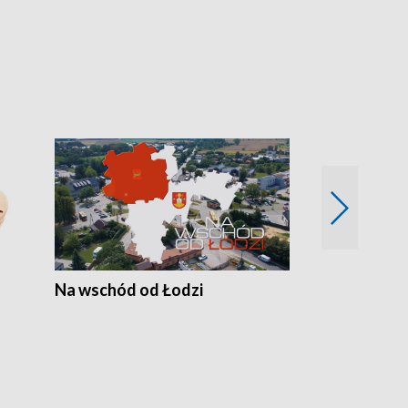
Na wschód od Łodzi
Zimowe szal
Polski