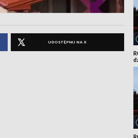
UDOSTĘPNIJ NA X
R
d
R