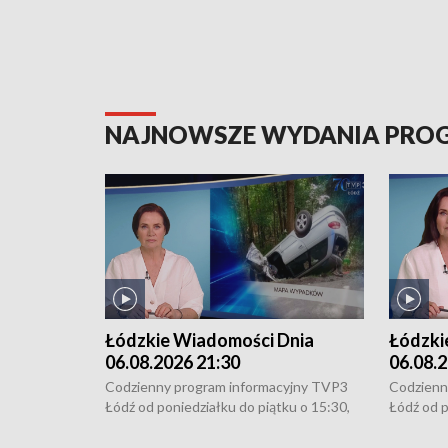
NAJNOWSZE WYDANIA PR
Łódzkie Wiadomości Dnia
Łódzki
06.08.2026 21:30
06.08.2
Codzienny program informacyjny TVP3
Codzienn
Łódź od poniedziałku do piątku o 15:30,
Łódź od p
16:30, 18:30 i 21:30. W weekendy o
16:30, 18
18:30 i 21:30.
18:30 i 2