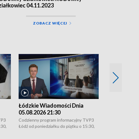
ziałkowiec 04.11.2023
ZOBACZ WIĘCEJ
Łódzkie Wiadomości Dnia
Łódzkie Wia
05.08.2026 21:30
05.08.2026 1
VP3
Codzienny program informacyjny TVP3
Codzienny progr
:30,
Łódź od poniedziałku do piątku o 15:30,
Łódź od poniedzi
16:30, 18:30 i 21:30. W weekendy o
16:30, 18:30 i 2
18:30 i 21:30.
18:30 i 21:30.