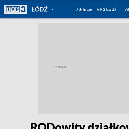
POWRÓT DO
ŁÓDŹ
70-lecie TVP3 Łódź
A
TVP REGIONY
RODowity działko