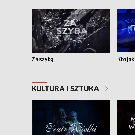
Za szybą
Kto jak 
KULTURA I SZTUKA