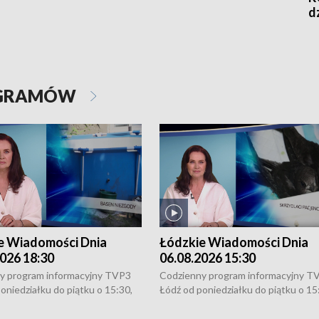
d
OGRAMÓW
e Wiadomości Dnia
Łódzkie Wiadomości Dnia
026 18:30
06.08.2026 15:30
y program informacyjny TVP3
Codzienny program informacyjny T
oniedziałku do piątku o 15:30,
Łódź od poniedziałku do piątku o 15
:30 i 21:30. W weekendy o
16:30, 18:30 i 21:30. W weekendy o
1:30.
18:30 i 21:30.