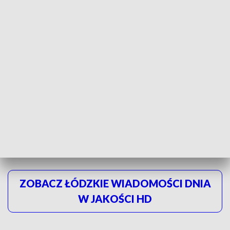
DZIEŃ OSÓB Z NIEPEŁNOSPRAWNOŚCIĄ -
KLIKNIJ TUTAJ
Już 29 listopada łódzcy przedstawiciele będą uczestniczyć w
Ogólnopolskim Kongresie Osób z Niepełnosprawnościami w
Warszawie.
ZOBACZ ŁÓDZKIE WIADOMOŚCI DNIA
W JAKOŚCI HD