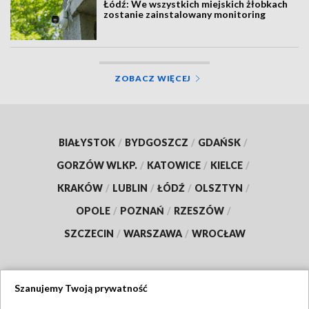
Łódź: We wszystkich miejskich żłobkach
zostanie zainstalowany monitoring
ZOBACZ WIĘCEJ
BIAŁYSTOK
/
BYDGOSZCZ
/
GDAŃSK
/
GORZÓW WLKP.
/
KATOWICE
/
KIELCE
/
KRAKÓW
/
LUBLIN
/
ŁÓDŹ
/
OLSZTYN
/
OPOLE
/
POZNAŃ
/
RZESZÓW
/
SZCZECIN
/
WARSZAWA
/
WROCŁAW
Szanujemy Twoją prywatność
Dołącz do nas: