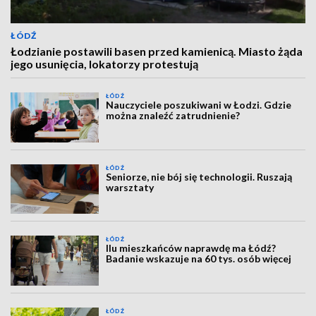
ŁÓDŹ
Łodzianie postawili basen przed kamienicą. Miasto żąda
jego usunięcia, lokatorzy protestują
ŁÓDŹ
Nauczyciele poszukiwani w Łodzi. Gdzie
można znaleźć zatrudnienie?
ŁÓDŹ
Seniorze, nie bój się technologii. Ruszają
warsztaty
ŁÓDŹ
Ilu mieszkańców naprawdę ma Łódź?
Badanie wskazuje na 60 tys. osób więcej
ŁÓDŹ