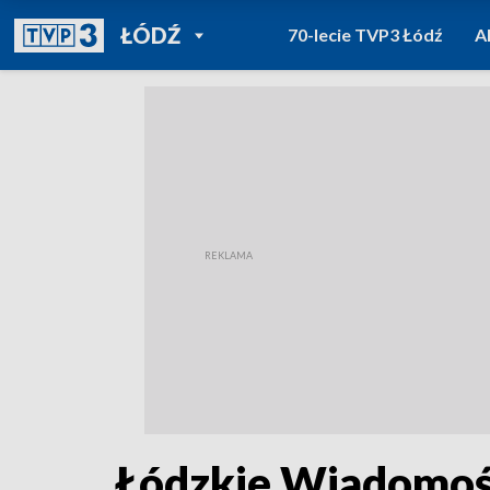
POWRÓT DO
ŁÓDŹ
70-lecie TVP3 Łódź
A
TVP REGIONY
Łódzkie Wiadomośc