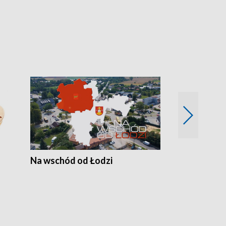
Na wschód od Łodzi
Zimowe szal
Polski