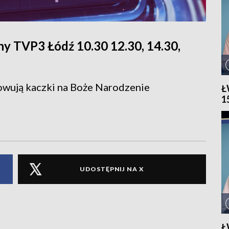
y TVP3 Łódź 10.30 12.30, 14.30,
owują kaczki na Boże Narodzenie
Ł
1
UDOSTĘPNIJ NA X
Ł