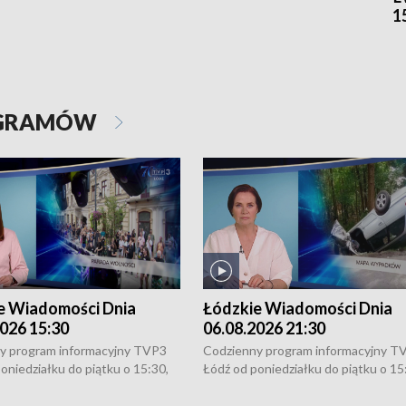
1
OGRAMÓW
e Wiadomości Dnia
Łódzkie Wiadomości Dnia
026 15:30
06.08.2026 21:30
y program informacyjny TVP3
Codzienny program informacyjny T
oniedziałku do piątku o 15:30,
Łódź od poniedziałku do piątku o 15
:30 i 21:30. W weekendy o
16:30, 18:30 i 21:30. W weekendy o
1:30.
18:30 i 21:30.