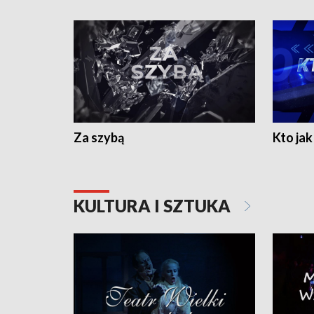
Za szybą
Kto jak 
KULTURA I SZTUKA