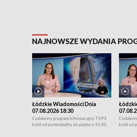
NAJNOWSZE WYDANIA PR
Łódzkie Wiadomości Dnia
Łódzki
07.08.2026 18:30
07.08.2
Codzienny program informacyjny TVP3
Codzienn
Łódź od poniedziałku do piątku o 15:30,
Łódź od p
16:30, 18:30 i 21:30. W weekendy o
16:30, 18
18:30 i 21:30.
18:30 i 2