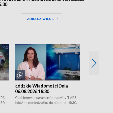
5:30
ZOBACZ WIĘCEJ
Łódzkie Wiadomości Dnia
Łódzkie Wia
06.08.2026 18:30
06.08.2026 1
VP3
Codzienny program informacyjny TVP3
Codzienny progr
:30,
Łódź od poniedziałku do piątku o 15:30,
Łódź od poniedzi
16:30, 18:30 i 21:30. W weekendy o
16:30, 18:30 i 2
18:30 i 21:30.
18:30 i 21:30.