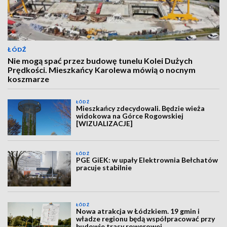
ŁÓDŹ
Nie mogą spać przez budowę tunelu Kolei Dużych
Prędkości. Mieszkańcy Karolewa mówią o nocnym
koszmarze
ŁÓDŹ
Mieszkańcy zdecydowali. Będzie wieża
widokowa na Górce Rogowskiej
[WIZUALIZACJE]
ŁÓDŹ
PGE GiEK: w upały Elektrownia Bełchatów
pracuje stabilnie
ŁÓDŹ
Nowa atrakcja w Łódzkiem. 19 gmin i
władze regionu będą współpracować przy
budowie trasy rowerowej