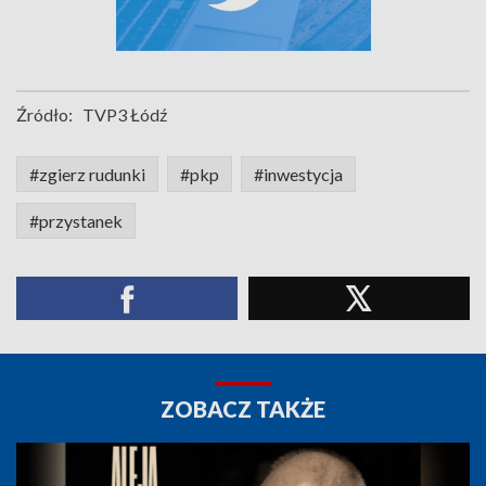
Źródło:
TVP3 Łódź
#zgierz rudunki
#pkp
#inwestycja
#przystanek
ZOBACZ TAKŻE