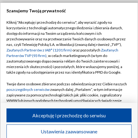
Szanujemy Twoją prywatność
Dołącz do nas:
Kliknij "Akceptuję i przechodzę do serwisu", aby wyrazić zgody na
korzystanie z technologii automatycznego śledzenia i zbierania danych,
TVP
dostęp do informacji na Twoim urządzeniu końcowym i ich
Abonament TVP
przechowywanie oraz na przetwarzanie Twoich danych osobowych przez
Regulamin TVP
nas, czyli Telewizję Polską S.A. w likwidacji (zwaną dalej również „TVP”),
Emisja w TVP
Polityka prywatności
Zaufanych Partnerów z IAB* (1201 firm)
oraz pozostałych
Zaufanych
Partnerów TVP (93 firm)
, w celach marketingowych (w tym do
Centrum informacji TVP
Moje zgody
zautomatyzowanego dopasowania reklam do Twoich zainteresowań i
mierzenia ich skuteczności) i pozostałych, które wskazujemy poniżej, a
Naziemna Telewizja Cyfrowa
Pomoc
także zgody na udostępnianie przez nas identyfikatora PPID do Google.
Sklep TVP
Biuro reklamy
Twoje dane osobowe zbierane podczas odwiedzania przez Ciebie naszych
Rada Programowa
Kontakt
poszczególnych serwisów
zwanych dalej „Portalem”, w tym informacje
zapisywane za pomocą technologii takich jak: pliki cookie, sygnalizatory
System NOS
WWW lub innych podobnych technologii umożliwiających świadczenie
dopasowanych i bezpiecznych usług, personalizację treści oraz reklam,
Informacje o nadawcy
Kanały
udostępnianie funkcji mediów społecznościowych oraz analizowanie
Akceptuję i przechodzę do serwisu
ruchu w Internecie.
Program dla prasy
©2026 Telewizja Polska S.A. w likwidacji
Biuro Reklamy
Twoje dane osobowe zbierane podczas odwiedzania przez Ciebie
Ustawienia zaawansowane
poszczególnych serwisów
na Portalu, takie jak adresy IP, identyfikatory
Ogłoszenie przetargowe