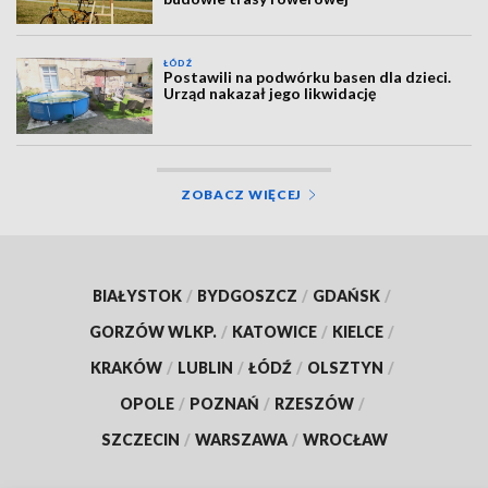
ŁÓDŹ
Postawili na podwórku basen dla dzieci.
Urząd nakazał jego likwidację
ZOBACZ WIĘCEJ
BIAŁYSTOK
/
BYDGOSZCZ
/
GDAŃSK
/
GORZÓW WLKP.
/
KATOWICE
/
KIELCE
/
KRAKÓW
/
LUBLIN
/
ŁÓDŹ
/
OLSZTYN
/
OPOLE
/
POZNAŃ
/
RZESZÓW
/
SZCZECIN
/
WARSZAWA
/
WROCŁAW