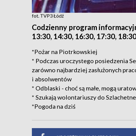
fot. TVP3 Łódź
Codzienny program informacyjn
13:30, 14:30, 16:30, 17:30, 18:30
*Pożar na Piotrkowskiej
* Podczas uroczystego posiedzenia S
zarówno najbardziej zasłużonych praco
i absolwentów
* Odblaski - choć są małe, mogą uratow
* Szukają wolontariuszy do Szlachetne
*Pogoda na dziś