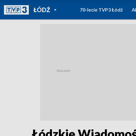
POWRÓT DO
ŁÓDŹ
70-lecie TVP3 Łódź
A
TVP REGIONY
Łódzkie Wiadomośc