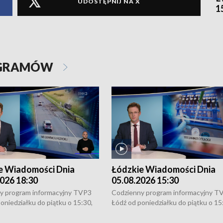
UDOSTĘPNIJ NA X
1
OGRAMÓW
e Wiadomości Dnia
Łódzkie Wiadomości Dnia
026 18:30
05.08.2026 15:30
y program informacyjny TVP3
Codzienny program informacyjny T
oniedziałku do piątku o 15:30,
Łódź od poniedziałku do piątku o 15
:30 i 21:30. W weekendy o
16:30, 18:30 i 21:30. W weekendy o
1:30.
18:30 i 21:30.