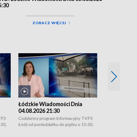
5:30
ZOBACZ WIĘCEJ
Łódzkie Wiadomości Dnia
Łódzkie Wia
04.08.2026 21:30
04.08.2026 1
VP3
Codzienny program informacyjny TVP3
Codzienny progr
:30,
Łódź od poniedziałku do piątku o 15:30,
Łódź od poniedzi
16:30, 18:30 i 21:30. W weekendy o
16:30, 18:30 i 2
18:30 i 21:30.
18:30 i 21:30.