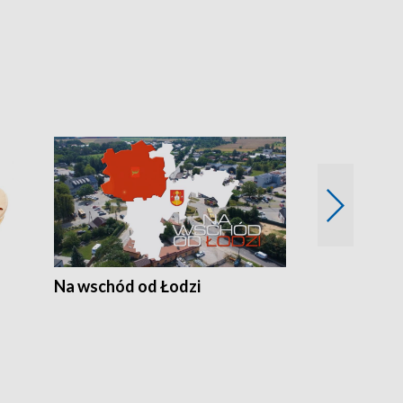
Na wschód od Łodzi
Zimowe szal
Polski