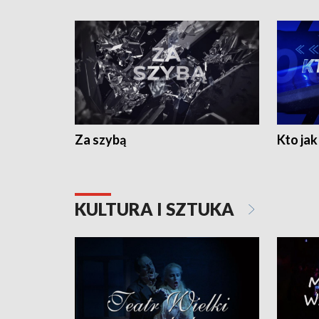
Za szybą
Kto jak 
KULTURA I SZTUKA