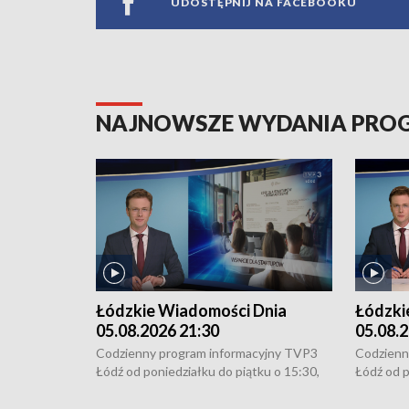
UDOSTĘPNIJ NA FACEBOOKU
NAJNOWSZE WYDANIA PR
Łódzkie Wiadomości Dnia
Łódzki
05.08.2026 21:30
05.08.2
Codzienny program informacyjny TVP3
Codzienn
Łódź od poniedziałku do piątku o 15:30,
Łódź od p
16:30, 18:30 i 21:30. W weekendy o
16:30, 18
18:30 i 21:30.
18:30 i 2