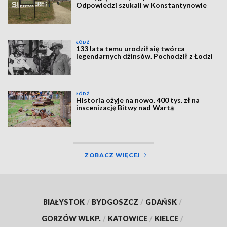
Odpowiedzi szukali w Konstantynowie
ŁÓDŹ
133 lata temu urodził się twórca
legendarnych dżinsów. Pochodził z Łodzi
ŁÓDŹ
Historia ożyje na nowo. 400 tys. zł na
inscenizację Bitwy nad Wartą
ZOBACZ WIĘCEJ
BIAŁYSTOK
/
BYDGOSZCZ
/
GDAŃSK
/
GORZÓW WLKP.
/
KATOWICE
/
KIELCE
/