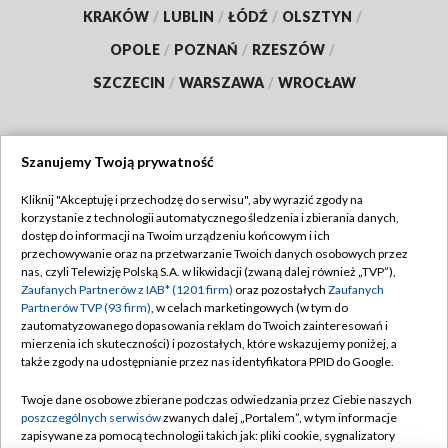
KRAKÓW
/
LUBLIN
/
ŁÓDŹ
/
OLSZTYN
/
OPOLE
/
POZNAŃ
/
RZESZÓW
/
SZCZECIN
/
WARSZAWA
/
WROCŁAW
Szanujemy Twoją prywatność
Dołącz do nas:
Kliknij "Akceptuję i przechodzę do serwisu", aby wyrazić zgody na
korzystanie z technologii automatycznego śledzenia i zbierania danych,
TVP
dostęp do informacji na Twoim urządzeniu końcowym i ich
Abonament TVP
przechowywanie oraz na przetwarzanie Twoich danych osobowych przez
Regulamin TVP
nas, czyli Telewizję Polską S.A. w likwidacji (zwaną dalej również „TVP”),
Emisja w TVP
Polityka prywatności
Zaufanych Partnerów z IAB* (1201 firm)
oraz pozostałych
Zaufanych
Partnerów TVP (93 firm)
, w celach marketingowych (w tym do
Centrum informacji TVP
Moje zgody
zautomatyzowanego dopasowania reklam do Twoich zainteresowań i
mierzenia ich skuteczności) i pozostałych, które wskazujemy poniżej, a
Naziemna Telewizja Cyfrowa
Pomoc
także zgody na udostępnianie przez nas identyfikatora PPID do Google.
Sklep TVP
Biuro reklamy
Twoje dane osobowe zbierane podczas odwiedzania przez Ciebie naszych
Rada Programowa
Kontakt
poszczególnych serwisów
zwanych dalej „Portalem”, w tym informacje
zapisywane za pomocą technologii takich jak: pliki cookie, sygnalizatory
System NOS