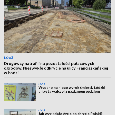
ŁÓDŹ
Drogowcy natrafili na pozostałości pałacowych
ogrodów. Niezwykłe odkrycie na ulicy Franciszkańskiej
w Łodzi
ŁÓDŹ
Wydano na niego wyrok śmierci. Łódzki
artysta walczył z nazizmem pędzlem
ŁÓDŹ
Jak wyglądało życie po chrzcie Polski?