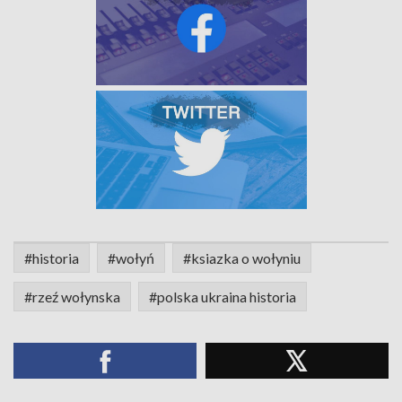
#historia
#wołyń
#ksiazka o wołyniu
#rzeź wołynska
#polska ukraina historia