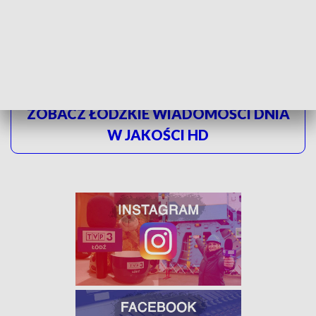
ale według danych szacunkowych w trakcie zbrodni
wołyńskiej zamordowano
130 tysięcy osób.
ZOBACZ ŁÓDZKIE WIADOMOŚCI DNIA
W JAKOŚCI HD