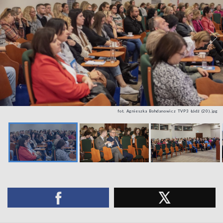
fot. Agnieszka Bohdanowicz TVP3 Łódź (20).jpg