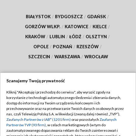
BIAŁYSTOK
/
BYDGOSZCZ
/
GDAŃSK
/
GORZÓW WLKP.
/
KATOWICE
/
KIELCE
/
KRAKÓW
/
LUBLIN
/
ŁÓDŹ
/
OLSZTYN
/
OPOLE
/
POZNAŃ
/
RZESZÓW
/
SZCZECIN
/
WARSZAWA
/
WROCŁAW
Szanujemy Twoją prywatność
Dołącz do nas:
Kliknij "Akceptuję i przechodzę do serwisu", aby wyrazić zgody na
korzystanie z technologii automatycznego śledzenia i zbierania danych,
TVP
dostęp do informacji na Twoim urządzeniu końcowym i ich
Abonament TVP
przechowywanie oraz na przetwarzanie Twoich danych osobowych przez
Regulamin TVP
nas, czyli Telewizję Polską S.A. w likwidacji (zwaną dalej również „TVP”),
Emisja w TVP
Polityka prywatności
Zaufanych Partnerów z IAB* (1201 firm)
oraz pozostałych
Zaufanych
Partnerów TVP (93 firm)
, w celach marketingowych (w tym do
Centrum informacji TVP
Moje zgody
zautomatyzowanego dopasowania reklam do Twoich zainteresowań i
mierzenia ich skuteczności) i pozostałych, które wskazujemy poniżej, a