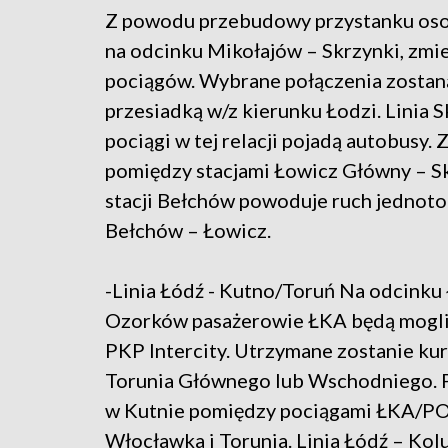
Z powodu przebudowy przystanku os
na odcinku Mikołajów – Skrzynki, zmi
pociągów. Wybrane połączenia zostaną 
przesiadką w/z kierunku Łodzi. Linia 
pociągi w tej relacji pojadą autobusy
pomiędzy stacjami Łowicz Główny – S
stacji Bełchów powoduje ruch jednoto
Bełchów – Łowicz.
-Linia Łódź - Kutno/Toruń Na odcinku
Ozorków pasażerowie ŁKA będą mogli s
PKP Intercity. Utrzymane zostanie ku
Torunia Głównego lub Wschodniego. P
w Kutnie pomiędzy pociągami ŁKA/P
Włocławka i Torunia. Linia Łódź – Kol