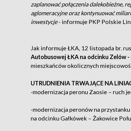
zaplanować połączenia dalekobieżne, reg
aglomeracyjne oraz kontynuować milia
inwestycje
- informuje PKP Polskie Lin
Jak informuje ŁKA, 12 listopada br. ru
Autobusowej ŁKA na odcinku Zelów - 
mieszkańców okolicznych miejscowości
UTRUDNIENIA TRWAJĄCE NA LINIA
-modernizacja peronu Zaosie – ruch j
-modernizacja peronów na przystanku
na odcinku Gałkówek – Żakowice Poł