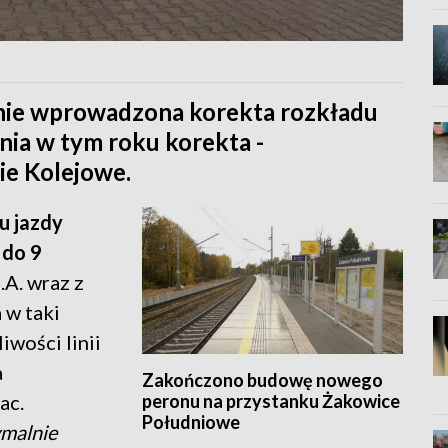
tanie wprowadzona korekta rozkładu
nia w tym roku korekta -
ie Kolejowe.
u jazdy
 do 9
.A. wraz z
 w taki
iwości linii
a
Zakończono budowę nowego
peronu na przystanku Żakowice
ac.
Południowe
ymalnie