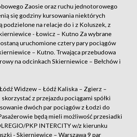
obowego Zaosie oraz ruchu jednotorowego
enią się godziny kursowania niektórych
podzielone na relacje do i z Koluszek, z
Skierniewice - Łowicz – Kutno Za wybrane
. Zostaną uruchomione cztery pary pociągów
kierniewice – Kutno. Trwająca przebudowa
rowy na odcinkach Skierniewice – Bełchów i
 Łódź Widzew – Łódź Kaliska – Zgierz –
korzystać z przejazdu pociągami spółki
rsowanie dwóch par pociągów z Łodzi do
asażerowie będą mieli możliwość przesiadki
OLREGIO/PKP INTERCITY w/z kierunku
uszki - Skierniewice – Warszawa 9 par