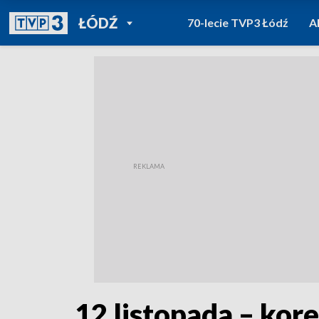
POWRÓT DO
ŁÓDŹ
70-lecie TVP3 Łódź
A
TVP REGIONY
12 listopada – kor