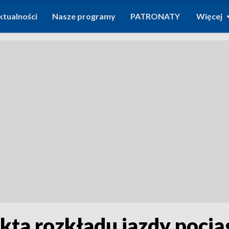
ktualności
Nasze programy
PATRONATY
Więcej
ekta rozkładu jazdy poci