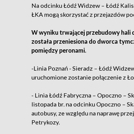
Na odcinku Łódź Widzew – Łódź Kalisk
ŁKA mogą skorzystać z przejazdów poc
W wyniku trwającej przebudowy hali 
została przeniesiona do dworca tymc
pomiędzy peronami.
-Linia Poznań - Sieradz – Łódź Widz
uruchomione zostanie połączenie z Łod
- Linia Łódź Fabryczna – Opoczno – S
listopada br. na odcinku Opoczno – S
autobusy, ze względu na naprawę prze
Petrykozy.