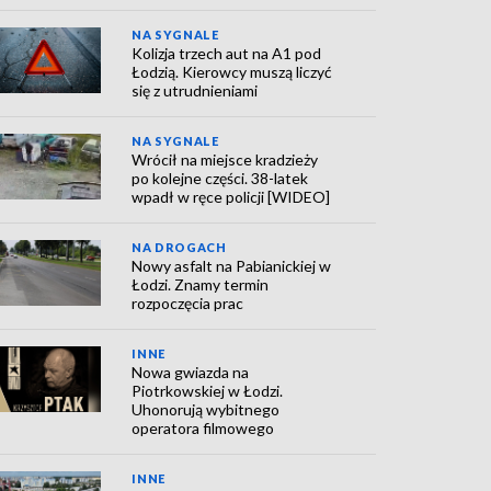
NA SYGNALE
Kolizja trzech aut na A1 pod
Łodzią. Kierowcy muszą liczyć
się z utrudnieniami
NA SYGNALE
Wrócił na miejsce kradzieży
po kolejne części. 38-latek
wpadł w ręce policji [WIDEO]
NA DROGACH
Nowy asfalt na Pabianickiej w
Łodzi. Znamy termin
rozpoczęcia prac
INNE
Nowa gwiazda na
Piotrkowskiej w Łodzi.
Uhonorują wybitnego
operatora filmowego
INNE