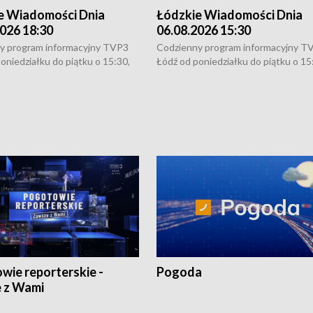
e Wiadomości Dnia
Łódzkie Wiadomości Dnia
026 18:30
06.08.2026 15:30
y program informacyjny TVP3
Codzienny program informacyjny T
oniedziałku do piątku o 15:30,
Łódź od poniedziałku do piątku o 15
:30 i 21:30. W weekendy o
16:30, 18:30 i 21:30. W weekendy o
1:30.
18:30 i 21:30.
wie reporterskie -
Pogoda
 z Wami