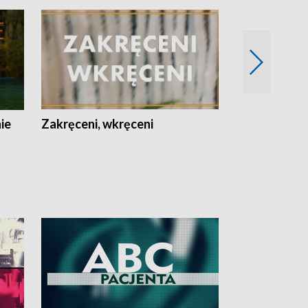
nie
Zakręceni, wkręceni
Skarby Łodzi