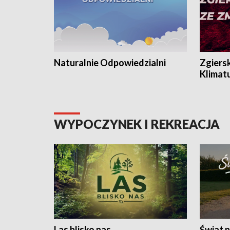
Naturalnie Odpowiedzialni
Zgiers
Klimat
WYPOCZYNEK I REKREACJA
Las blisko nas
Świat n