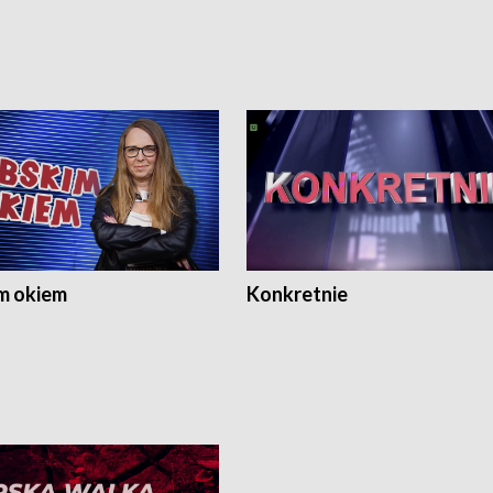
m okiem
Konkretnie