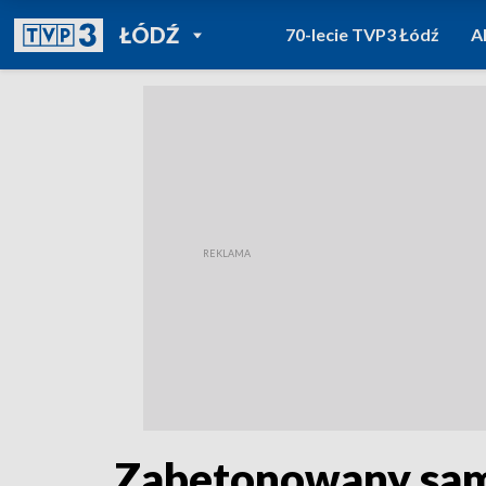
POWRÓT DO
ŁÓDŹ
70-lecie TVP3 Łódź
A
TVP REGIONY
Zabetonowany samo