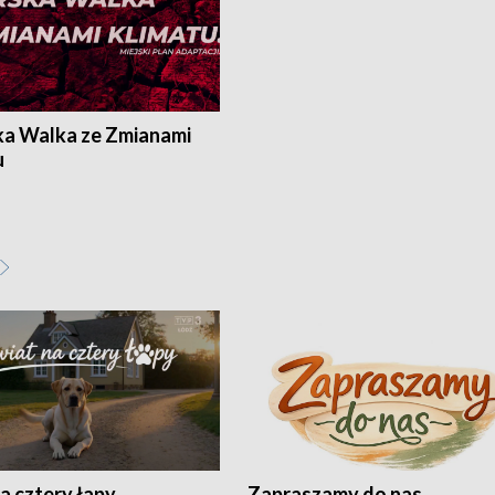
ka Walka ze Zmianami
u
a cztery łapy
Zapraszamy do nas