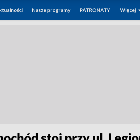
ktualności
Nasze programy
PATRONATY
Więcej
chód stoi przy ul. Legio