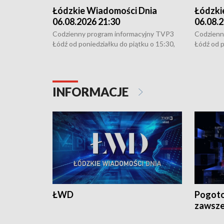
Łódzkie Wiadomości Dnia
Łódzki
06.08.2026 21:30
06.08.2
Codzienny program informacyjny TVP3
Codzienn
Łódź od poniedziałku do piątku o 15:30,
Łódź od p
16:30, 18:30 i 21:30. W weekendy o
16:30, 18
18:30 i 21:30.
18:30 i 2
INFORMACJE
ŁWD
Pogoto
zawsze