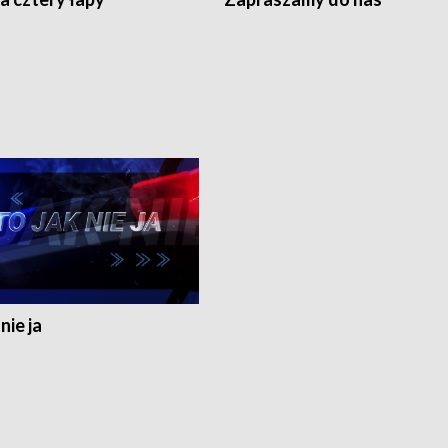
nie ja