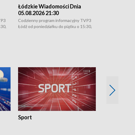
Łódzkie Wiadomości Dnia
Łódzkie Wia
05.08.2026 21:30
05.08.2026 1
VP3
Codzienny program informacyjny TVP3
Codzienny progr
:30,
Łódź od poniedziałku do piątku o 15:30,
Łódź od poniedzi
16:30, 18:30 i 21:30. W weekendy o
16:30, 18:30 i 2
18:30 i 21:30.
18:30 i 21:30.
Sport
Rozmowa Dn