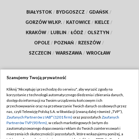
BIAŁYSTOK
/
BYDGOSZCZ
/
GDAŃSK
/
GORZÓW WLKP.
/
KATOWICE
/
KIELCE
/
KRAKÓW
/
LUBLIN
/
ŁÓDŹ
/
OLSZTYN
/
OPOLE
/
POZNAŃ
/
RZESZÓW
/
SZCZECIN
/
WARSZAWA
/
WROCŁAW
Szanujemy Twoją prywatność
Dołącz do nas:
Kliknij "Akceptuję i przechodzę do serwisu", aby wyrazić zgody na
korzystanie z technologii automatycznego śledzenia i zbierania danych,
TVP
dostęp do informacji na Twoim urządzeniu końcowym i ich
Abonament TVP
przechowywanie oraz na przetwarzanie Twoich danych osobowych przez
Regulamin TVP
nas, czyli Telewizję Polską S.A. w likwidacji (zwaną dalej również „TVP”),
Emisja w TVP
Zaufanych Partnerów z IAB* (1201 firm)
oraz pozostałych
Zaufanych
Polityka prywatności
Partnerów TVP (93 firm)
, w celach marketingowych (w tym do
Centrum informacji TVP
Moje zgody
zautomatyzowanego dopasowania reklam do Twoich zainteresowań i
mierzenia ich skuteczności) i pozostałych, które wskazujemy poniżej, a
Naziemna Telewizja Cyfrowa
Pomoc