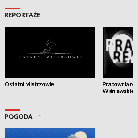
REPORTAŻE
Ostatni Mistrzowie
Pracownia re
Wiśniewskieg
POGODA