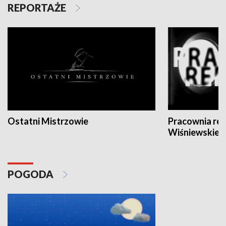
REPORTAŻE
Ostatni Mistrzowie
Pracownia re
Wiśniewskieg
POGODA