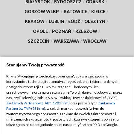
BIAŁYSTOK
/
BYDGOSZCZ
/
GDAŃSK
/
GORZÓW WLKP.
/
KATOWICE
/
KIELCE
/
KRAKÓW
/
LUBLIN
/
ŁÓDŹ
/
OLSZTYN
/
OPOLE
/
POZNAŃ
/
RZESZÓW
/
SZCZECIN
/
WARSZAWA
/
WROCŁAW
Szanujemy Twoją prywatność
Dołącz do nas:
Kliknij "Akceptuję i przechodzę do serwisu", aby wyrazić zgody na
korzystanie z technologii automatycznego śledzenia i zbierania danych,
TVP
dostęp do informacji na Twoim urządzeniu końcowym i ich
Abonament TVP
przechowywanie oraz na przetwarzanie Twoich danych osobowych przez
Regulamin TVP
nas, czyli Telewizję Polską S.A. w likwidacji (zwaną dalej również „TVP”),
Emisja w TVP
Zaufanych Partnerów z IAB* (1201 firm)
oraz pozostałych
Zaufanych
Polityka prywatności
Partnerów TVP (93 firm)
, w celach marketingowych (w tym do
Centrum informacji TVP
Moje zgody
zautomatyzowanego dopasowania reklam do Twoich zainteresowań i
mierzenia ich skuteczności) i pozostałych, które wskazujemy poniżej, a
Naziemna Telewizja Cyfrowa
Pomoc
także zgody na udostępnianie przez nas identyfikatora PPID do Google.
Sklep TVP
Biuro reklamy