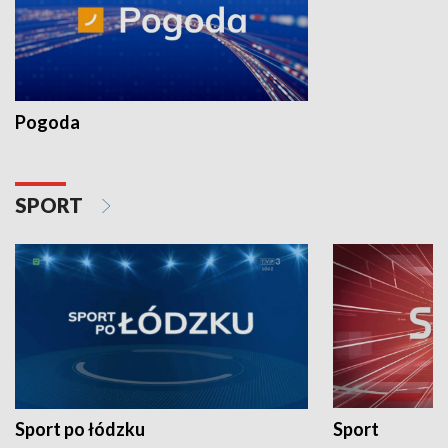
Pogoda
SPORT
Sport po łódzku
Sport