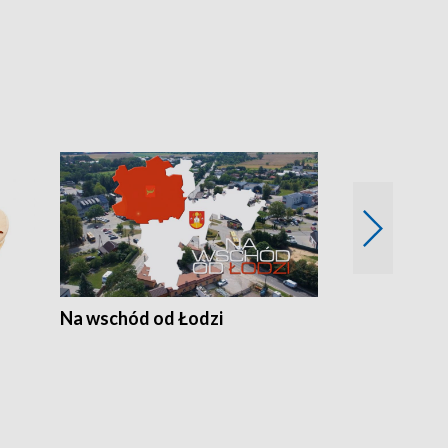
Na wschód od Łodzi
Zimowe szal
Polski