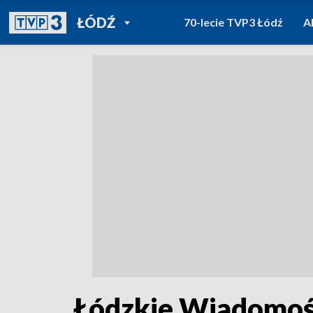
POWRÓT DO
ŁÓDŹ
70-lecie TVP3 Łódź
A
TVP REGIONY
Łódzkie Wiadomośc