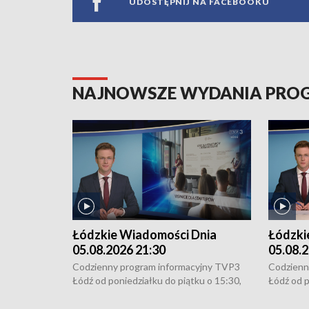
UDOSTĘPNIJ NA FACEBOOKU
NAJNOWSZE WYDANIA PR
Łódzkie Wiadomości Dnia
Łódzki
05.08.2026 21:30
05.08.2
Codzienny program informacyjny TVP3
Codzienn
Łódź od poniedziałku do piątku o 15:30,
Łódź od p
16:30, 18:30 i 21:30. W weekendy o
16:30, 18
18:30 i 21:30.
18:30 i 2