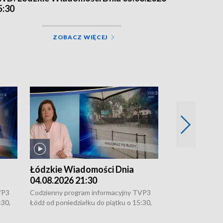
5:30
ZOBACZ WIĘCEJ
Łódzkie Wiadomości Dnia
Łódzkie Wia
04.08.2026 21:30
04.08.2026 1
VP3
Codzienny program informacyjny TVP3
Codzienny progr
:30,
Łódź od poniedziałku do piątku o 15:30,
Łódź od poniedzi
16:30, 18:30 i 21:30. W weekendy o
16:30, 18:30 i 2
18:30 i 21:30.
18:30 i 21:30.