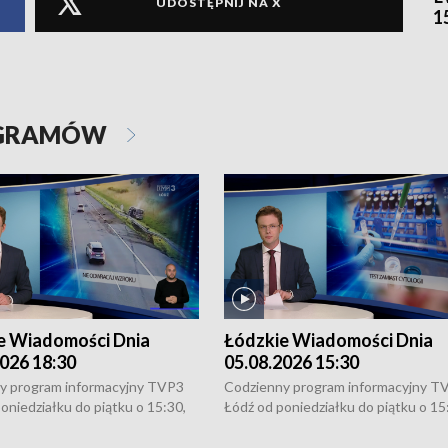
UDOSTĘPNIJ NA X
1
OGRAMÓW
e Wiadomości Dnia
Łódzkie Wiadomości Dnia
026 18:30
05.08.2026 15:30
y program informacyjny TVP3
Codzienny program informacyjny T
oniedziałku do piątku o 15:30,
Łódź od poniedziałku do piątku o 15
:30 i 21:30. W weekendy o
16:30, 18:30 i 21:30. W weekendy o
1:30.
18:30 i 21:30.