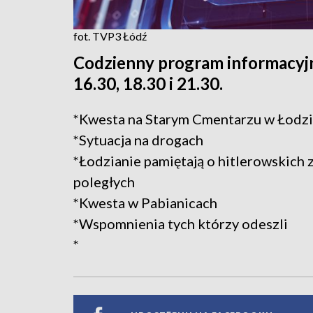
fot. TVP3 Łódź
Codzienny program informacyjn
16.30, 18.30 i 21.30.
*Kwesta na Starym Cmentarzu w Łodzi
*Sytuacja na drogach
*Łodzianie pamiętają o hitlerowskich 
poległych
*Kwesta w Pabianicach
*Wspomnienia tych którzy odeszli
*