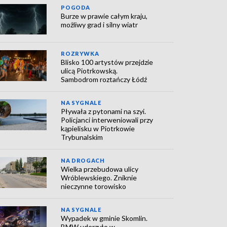
POGODA
Burze w prawie całym kraju,
możliwy grad i silny wiatr
ROZRYWKA
Blisko 100 artystów przejdzie
ulicą Piotrkowską.
Sambodrom roztańczy Łódź
NA SYGNALE
Pływała z pytonami na szyi.
Policjanci interweniowali przy
kąpielisku w Piotrkowie
Trybunalskim
NA DROGACH
Wielka przebudowa ulicy
Wróblewskiego. Zniknie
nieczynne torowisko
NA SYGNALE
Wypadek w gminie Skomlin.
BMW uderzyło w