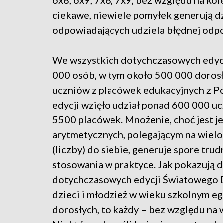
6x8, 6x9, 7x8, 7x9, bez względu na kol
ciekawe, niewiele pomyłek generują dz
odpowiadających udziela błędnej odp
We wszystkich dotychczasowych edycj
000 osób, w tym około 500 000 dorosł
uczniów z placówek edukacyjnych z Pols
edycji wzięło udział ponad 600 000 uc
5500 placówek. Mnożenie, choć jest 
arytmetycznych, polegającym na wie
(liczby) do siebie, generuje spore trud
stosowania w praktyce. Jak pokazują
dotychczasowych edycji Światowego D
dzieci i młodzież w wieku szkolnym e
dorosłych, to każdy – bez względu na 