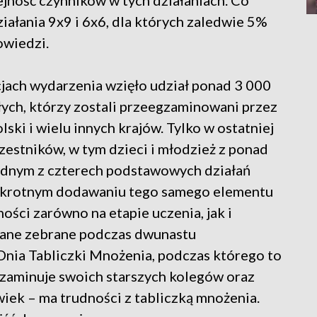
ejność czynników w tych działaniach. Co
iałania 9x9 i 6x6, dla których zaledwie 5%
owiedzi.
ach wydarzenia wzięło udział ponad 3 000
ych, którzy zostali przeegzaminowani przez
ki i wielu innych krajów. Tylko w ostatniej
zestników, w tym dzieci i młodzież z ponad
jednym z czterech podstawowych działań
lokrotnym dodawaniu tego samego elementu
ności zarówno na etapie uczenia, jak i
 dane zebrane podczas dwunastu
nia Tabliczki Mnożenia, podczas którego to
gzaminuje swoich starszych kolegów oraz
wiek – ma trudności z tabliczką mnożenia.