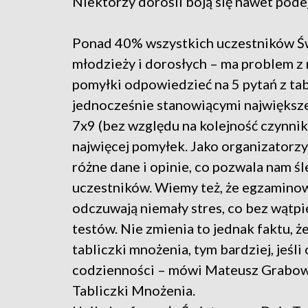
Niektórzy dorośli boją się nawet pode
Ponad 40% wszystkich uczestników Św
młodzieży i dorosłych – ma problem z 
pomyłki odpowiedzieć na 5 pytań z tab
jednocześnie stanowiącymi największe 
7x9 (bez względu na kolejność czynnik
najwięcej pomyłek. Jako organizatorzy
różne dane i opinie, co pozwala nam śl
uczestników. Wiemy też, że egzaminow
odczuwają niemały stres, co bez wątpi
testów. Nie zmienia to jednak faktu, 
tabliczki mnożenia, tym bardziej, jeśl
codzienności – mówi Mateusz Grabow
Tabliczki Mnożenia.