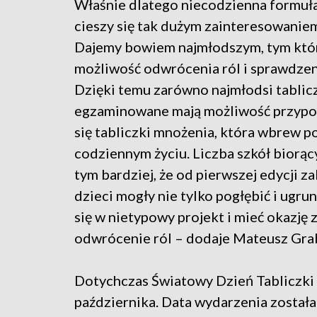
Właśnie dlatego niecodzienna formuła
cieszy się tak dużym zainteresowaniem
Dajemy bowiem najmłodszym, tym którz
możliwość odwrócenia ról i sprawdzen
Dzięki temu zarówno najmłodsi tablicz
egzaminowane mają możliwość przypomn
się tabliczki mnożenia, która wbrew p
codziennym życiu. Liczba szkół biorącyc
tym bardziej, że od pierwszej edycji z
dzieci mogły nie tylko pogłębić i ugr
się w nietypowy projekt i mieć okazję z
odwrócenie ról – dodaje Mateusz Gra
Dotychczas Światowy Dzień Tabliczki
października. Data wydarzenia została