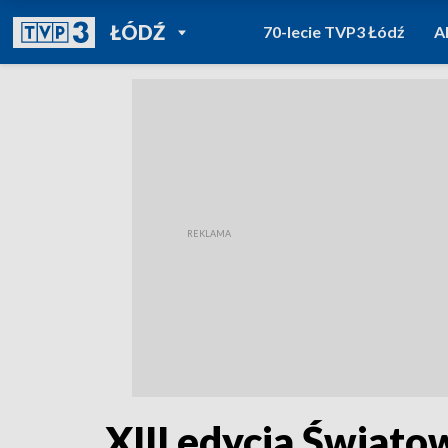
POWRÓT DO
ŁÓDŹ
70-lecie TVP3 Łódź
A
TVP REGIONY
XIII edycja Świato