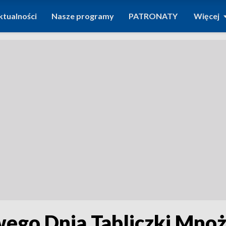
ktualności
Nasze programy
PATRONATY
Więcej
wego Dnia Tabliczki Mno