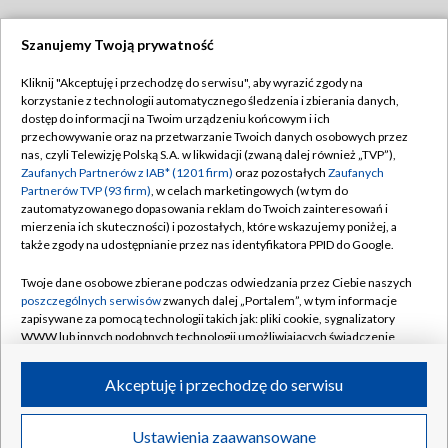
Szanujemy Twoją prywatność
Dołącz do nas:
Kliknij "Akceptuję i przechodzę do serwisu", aby wyrazić zgody na
korzystanie z technologii automatycznego śledzenia i zbierania danych,
TVP
dostęp do informacji na Twoim urządzeniu końcowym i ich
Abonament TVP
przechowywanie oraz na przetwarzanie Twoich danych osobowych przez
Regulamin TVP
nas, czyli Telewizję Polską S.A. w likwidacji (zwaną dalej również „TVP”),
Emisja w TVP
Zaufanych Partnerów z IAB* (1201 firm)
oraz pozostałych
Zaufanych
Polityka prywatności
Partnerów TVP (93 firm)
, w celach marketingowych (w tym do
Centrum informacji TVP
Moje zgody
zautomatyzowanego dopasowania reklam do Twoich zainteresowań i
mierzenia ich skuteczności) i pozostałych, które wskazujemy poniżej, a
Naziemna Telewizja Cyfrowa
Pomoc
także zgody na udostępnianie przez nas identyfikatora PPID do Google.
Sklep TVP
Biuro reklamy
Twoje dane osobowe zbierane podczas odwiedzania przez Ciebie naszych
Rada Programowa
poszczególnych serwisów
zwanych dalej „Portalem”, w tym informacje
Kontakt
zapisywane za pomocą technologii takich jak: pliki cookie, sygnalizatory
System NOS
WWW lub innych podobnych technologii umożliwiających świadczenie
dopasowanych i bezpiecznych usług, personalizację treści oraz reklam,
Informacje o nadawcy
Kanały
udostępnianie funkcji mediów społecznościowych oraz analizowanie
Akceptuję i przechodzę do serwisu
ruchu w Internecie.
Program dla prasy
©2026 Telewizja Polska S.A. w likwidacji
Biuro Reklamy
Twoje dane osobowe zbierane podczas odwiedzania przez Ciebie
Ustawienia zaawansowane
poszczególnych serwisów
na Portalu, takie jak adresy IP, identyfikatory