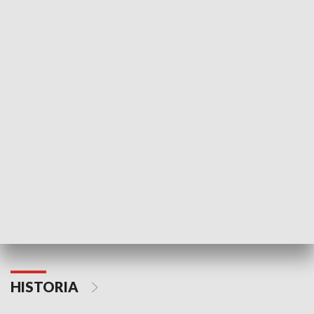
Idź się zbadaj
Nie poddaję si
GOSPODARKA
Strefa biznesu
HISTORIA