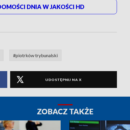
OMOŚCI DNIA W JAKOŚCI HD
#piotrków trybunalski
UDOSTĘPNIJ NA X
ZOBACZ TAKŻE