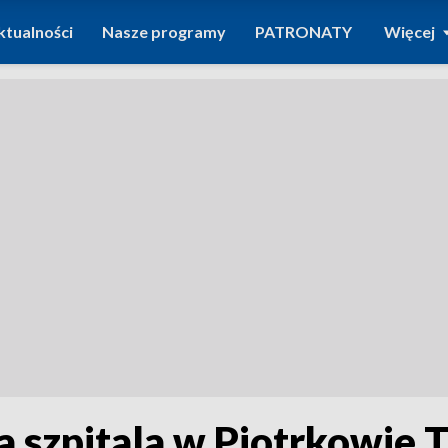
ktualności
Nasze programy
PATRONATY
Więcej
 szpitala w Piotrkowie 