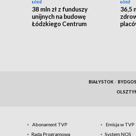
ŁÓDŹ
ŁÓDŹ
38 mln zł z funduszy
36,5 
unijnych na budowę
zdrow
Łódzkiego Centrum
plac
Neuropsychiatrii
BIAŁYSTOK
/
BYDGO
OLSZTY
Abonament TVP
Emisja w TVP
Rada Programowa
System NOS