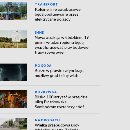
TRANSPORT
Kolejne linie autobusowe
będą obsługiwane przez
elektryczne pojazdy
INNE
Nowa atrakcja w Łódzkiem. 19
gmin i władze regionu będą
współpracować przy budowie
trasy rowerowej
POGODA
Burze w prawie całym kraju,
możliwy grad i silny wiatr
ROZRYWKA
Blisko 100 artystów przejdzie
ulicą Piotrkowską.
Sambodrom roztańczy Łódź
NA DROGACH
Wielka przebudowa ulicy
Wróblewskiego. Zniknie