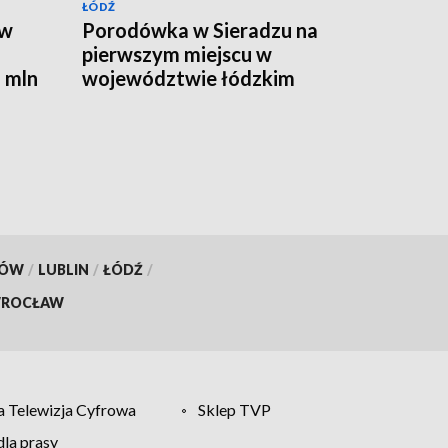
ŁÓDŹ
 w
Porodówka w Sieradzu na
pierwszym miejscu w
 mln
województwie łódzkim
KÓW
/
LUBLIN
/
ŁÓDŹ
/
ROCŁAW
 Telewizja Cyfrowa
Sklep TVP
la prasy