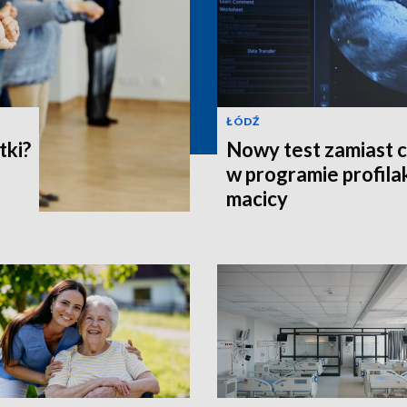
ŁÓDŹ
tki?
Nowy test zamiast c
w programie profilak
macicy