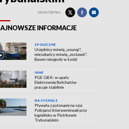
UDOSTĘPNIJ:
AJNOWSZE INFORMACJE
SPOŁECZNE
Urzędnicy mówią „usunąć”,
mieszkańcy mówią „zostawić”.
Basen niezgody w Łodzi
INNE
PGE GiEK: w upały
Elektrownia Bełchatów
pracuje stabilnie
NA SYGNALE
Pływała z pytonami na szyi.
Policjanci interweniowali przy
kąpielisku w Piotrkowie
Trybunalskim