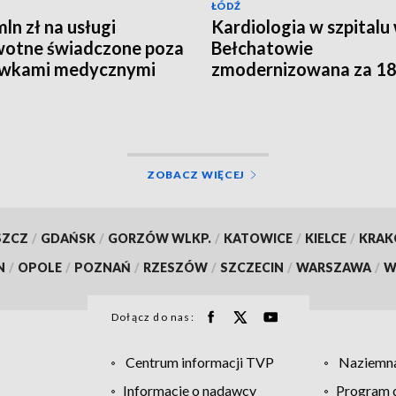
ŁÓDŹ
mln zł na usługi
Kardiologia w szpitalu
otne świadczone poza
Bełchatowie
ówkami medycznymi
zmodernizowana za 18
zł
ZOBACZ WIĘCEJ
SZCZ
/
GDAŃSK
/
GORZÓW WLKP.
/
KATOWICE
/
KIELCE
/
KRA
N
/
OPOLE
/
POZNAŃ
/
RZESZÓW
/
SZCZECIN
/
WARSZAWA
/
W
Dołącz do nas:
Centrum informacji TVP
Naziemna
Informacje o nadawcy
Program d