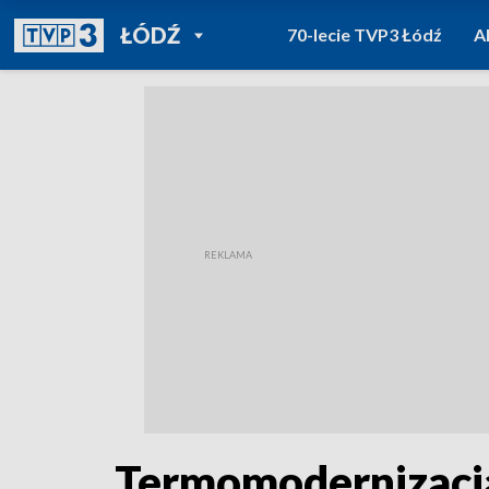
POWRÓT DO
ŁÓDŹ
70-lecie TVP3 Łódź
A
TVP REGIONY
Termomodernizacja