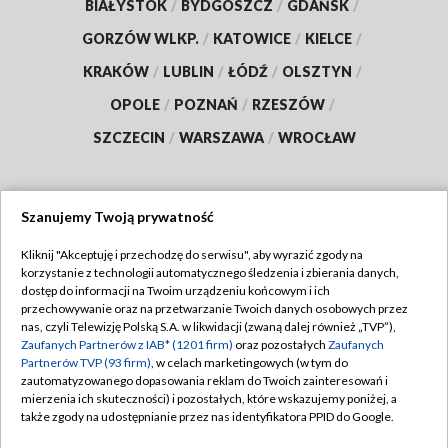
BIAŁYSTOK
/
BYDGOSZCZ
/
GDAŃSK
/
GORZÓW WLKP.
/
KATOWICE
/
KIELCE
/
KRAKÓW
/
LUBLIN
/
ŁÓDŹ
/
OLSZTYN
/
OPOLE
/
POZNAŃ
/
RZESZÓW
/
SZCZECIN
/
WARSZAWA
/
WROCŁAW
Szanujemy Twoją prywatność
Dołącz do nas:
Kliknij "Akceptuję i przechodzę do serwisu", aby wyrazić zgody na
korzystanie z technologii automatycznego śledzenia i zbierania danych,
TVP
dostęp do informacji na Twoim urządzeniu końcowym i ich
Abonament TVP
przechowywanie oraz na przetwarzanie Twoich danych osobowych przez
Regulamin TVP
nas, czyli Telewizję Polską S.A. w likwidacji (zwaną dalej również „TVP”),
Emisja w TVP
Zaufanych Partnerów z IAB* (1201 firm)
oraz pozostałych
Zaufanych
Polityka prywatności
Partnerów TVP (93 firm)
, w celach marketingowych (w tym do
Centrum informacji TVP
Moje zgody
zautomatyzowanego dopasowania reklam do Twoich zainteresowań i
mierzenia ich skuteczności) i pozostałych, które wskazujemy poniżej, a
Naziemna Telewizja Cyfrowa
Pomoc
także zgody na udostępnianie przez nas identyfikatora PPID do Google.
Sklep TVP
Biuro reklamy