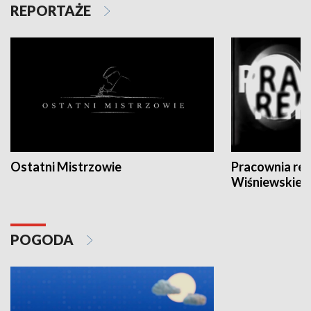
REPORTAŻE
Ostatni Mistrzowie
Pracownia re
Wiśniewskieg
POGODA