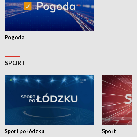
Pogoda
SPORT
Sport po łódzku
Sport