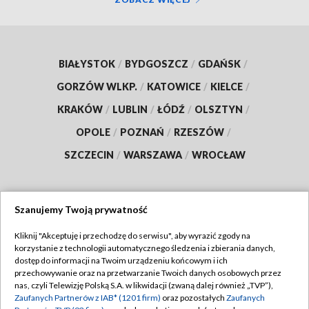
BIAŁYSTOK
/
BYDGOSZCZ
/
GDAŃSK
/
GORZÓW WLKP.
/
KATOWICE
/
KIELCE
/
KRAKÓW
/
LUBLIN
/
ŁÓDŹ
/
OLSZTYN
/
OPOLE
/
POZNAŃ
/
RZESZÓW
/
SZCZECIN
/
WARSZAWA
/
WROCŁAW
Szanujemy Twoją prywatność
Dołącz do nas:
Kliknij "Akceptuję i przechodzę do serwisu", aby wyrazić zgody na
korzystanie z technologii automatycznego śledzenia i zbierania danych,
TVP
dostęp do informacji na Twoim urządzeniu końcowym i ich
Abonament TVP
przechowywanie oraz na przetwarzanie Twoich danych osobowych przez
Regulamin TVP
nas, czyli Telewizję Polską S.A. w likwidacji (zwaną dalej również „TVP”),
Emisja w TVP
Polityka prywatności
Zaufanych Partnerów z IAB* (1201 firm)
oraz pozostałych
Zaufanych