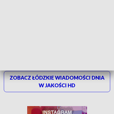
cmentarzy będą również po to
- podkreśla kom. Edyta Machnik, Komenda
Wojewódzka Policji w Łodzi.
Patrole piesze policji będzie można spotkać na głównych
alejach.
Funkcjonariusze w radiowozach będą dbać o
bezpieczeństwo na każdym skrzyżowaniu przy
cmentarzach.
ZOBACZ ŁÓDZKIE WIADOMOŚCI DNIA
W JAKOŚCI HD