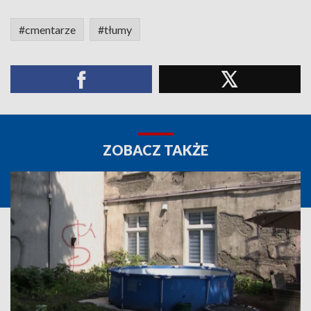
#cmentarze
#tłumy
ZOBACZ TAKŻE