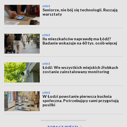
ŁÓDŹ
Seniorze, nie bój się technologii. Ruszają
warsztaty
ŁÓDŹ
Ilu mieszkańców naprawdę ma Łódź?
Badanie wskazuje na 60 tys. osób więcej
ŁÓDŹ
Łódź: We wszystkich miejskich żłobkach
zostanie zainstalowany monitoring
ŁÓDŹ
W Łodzi powstanie pierwsza kuchnia
społeczna. Potrzebujący sami przygotują
posiłki
ZOBACZ WIĘCEJ