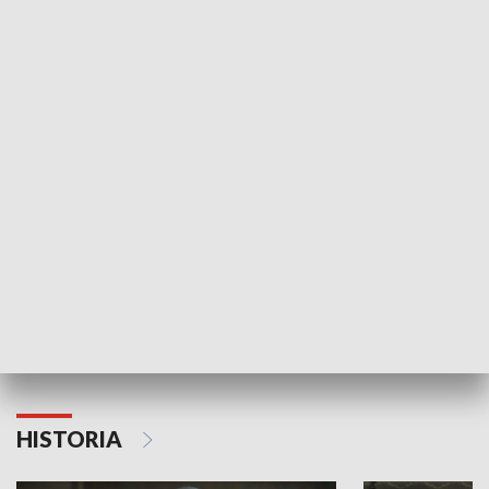
Idź się zbadaj
Nie poddaję si
GOSPODARKA
Strefa biznesu
HISTORIA