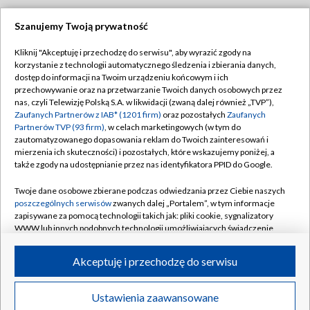
Szanujemy Twoją prywatność
Dołącz do nas:
Kliknij "Akceptuję i przechodzę do serwisu", aby wyrazić zgody na
korzystanie z technologii automatycznego śledzenia i zbierania danych,
TVP
dostęp do informacji na Twoim urządzeniu końcowym i ich
Abonament TVP
przechowywanie oraz na przetwarzanie Twoich danych osobowych przez
Regulamin TVP
nas, czyli Telewizję Polską S.A. w likwidacji (zwaną dalej również „TVP”),
Emisja w TVP
Zaufanych Partnerów z IAB* (1201 firm)
oraz pozostałych
Zaufanych
Polityka prywatności
Partnerów TVP (93 firm)
, w celach marketingowych (w tym do
Centrum informacji TVP
Moje zgody
zautomatyzowanego dopasowania reklam do Twoich zainteresowań i
mierzenia ich skuteczności) i pozostałych, które wskazujemy poniżej, a
Naziemna Telewizja Cyfrowa
Pomoc
także zgody na udostępnianie przez nas identyfikatora PPID do Google.
Sklep TVP
Biuro reklamy
Twoje dane osobowe zbierane podczas odwiedzania przez Ciebie naszych
Rada Programowa
poszczególnych serwisów
zwanych dalej „Portalem”, w tym informacje
Kontakt
zapisywane za pomocą technologii takich jak: pliki cookie, sygnalizatory
System NOS
WWW lub innych podobnych technologii umożliwiających świadczenie
dopasowanych i bezpiecznych usług, personalizację treści oraz reklam,
Informacje o nadawcy
Kanały
udostępnianie funkcji mediów społecznościowych oraz analizowanie
Akceptuję i przechodzę do serwisu
ruchu w Internecie.
Program dla prasy
©2026 Telewizja Polska S.A. w likwidacji
Biuro Reklamy
Twoje dane osobowe zbierane podczas odwiedzania przez Ciebie
Ustawienia zaawansowane
poszczególnych serwisów
na Portalu, takie jak adresy IP, identyfikatory